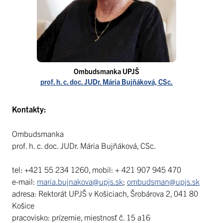
Ombudsmanka UPJŠ
prof. h. c. doc. JUDr. Mária Bujňáková, CSc.
Kontakty:
Ombudsmanka
prof. h. c. doc. JUDr. Mária Bujňáková, CSc.
tel: +421 55 234 1260, mobil: + 421 907 945 470
e-mail:
maria.bujnakova@upjs.sk
;
ombudsman@upjs.sk
adresa: Rektorát UPJŠ v Košiciach, Šrobárova 2, 041 80
Košice
pracovisko: prízemie, miestnosť č. 15 a16