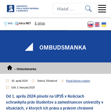
Prejsť na obsah
Open ma
E-shop
OMBUDSMANKA
>
Ombudsmanka
30. apríla 2024
3minút, 55sekúnd
Poslať článok e-mailom
Edit: 3. februára 2025
Od 1. apríla 2024 pôsobí na UPJŠ v Košiciach
ochrankyňa práv študentov a zamestnancov univerzity
v
situáciách, v ktorých ich práva a právom chránené