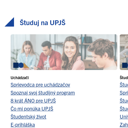
Študuj na UPJŠ
Uchádzači
Štud
Sprievodca pre uchádzačov
Štu
Spoznaj svoj študijný program
Spr
8 krát ÁNO pre UPJŠ
Štu
Čo mi ponúka UPJŠ
Štu
Študentský život
Uni
E-prihláška
Zah