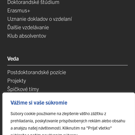
Doktorandské štúdium
Erasmus+
Uznanie dokladov o vzdelaní
Ďalšie vzdelávanie
Klub absolventov
Veda
Postdoktorandské pozície
Projekty
Špičkové tímy
TIP-UPJŠ
Vážime si vaše súkromie
Vedecké parky
Evidencia publikačnej činnosti
Súbory cookie používame na zlepšenie vášho zážitku z
prehliadania, poskytovanie prispôsobených reklám alebo obsahu
Habilitačné a vymenúvacie konania
a analýzu našej návštevnosti. Kliknutím na "Prijať všetko"