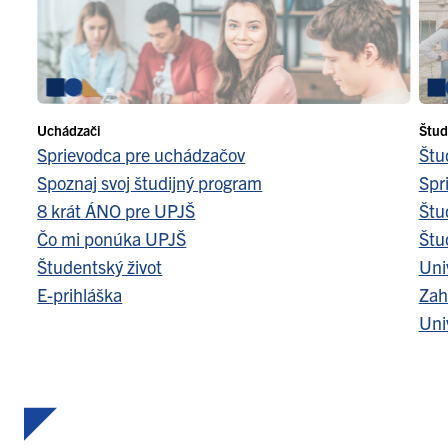
Uchádzači
Štud
Sprievodca pre uchádzačov
Štu
Spoznaj svoj študijný program
Spr
8 krát ÁNO pre UPJŠ
Štu
Čo mi ponúka UPJŠ
Štu
Študentský život
Uni
E-prihláška
Zah
Uni