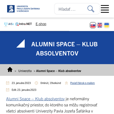
Prejsť na obsah
Open ma
E-shop
ALUMNI SPACE – KLUB
ABSOLVENTOV
>
Univerzita
>
Alumni Space – Klub absolventov
23. januára 2023
0minút, 19sekúnd
Poslať článok e-mailom
Edit: 23. januára 2023
Alumni Space – Klub absolventov
je neformálny
komunikačný priestor, do ktorého sa môžu registrovať
všetci absolventi Univerzity Pavla Jozefa Šafárika v