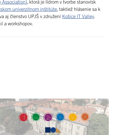
 Association)
, ktorá je lídrom v tvorbe stanovísk
skom univerzitnom inštitúte
, taktiež hlásenie sa k
ieva aj členstvo UPJŠ v združení
Košice IT Valley
.
cií a workshopov.