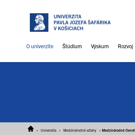
Prejsť na obsah
O univerzite
Štúdium
Výskum
Rozvoj
>
Univerzita
>
Medzinárodné vzťahy
>
Medzinárodné členst