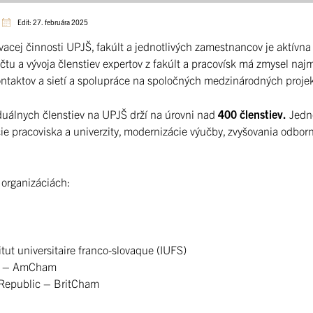
Edit: 27. februára 2025
j činnosti UPJŠ, fakúlt a jednotlivých zamestnancov je aktívna pa
očtu a vývoja členstiev expertov z fakúlt a pracovísk má zmysel na
ontaktov a sietí a spolupráce na spoločných medzinárodných proje
duálnych členstiev na UPJŠ drží na úrovni nad
400 členstiev.
Jedno
 pracoviska a univerzity, modernizácie výučby, zvyšovania odbornej
organizáciách:
itut universitaire franco-slovaque (IUFS)
ia – AmCham
 Republic – BritCham