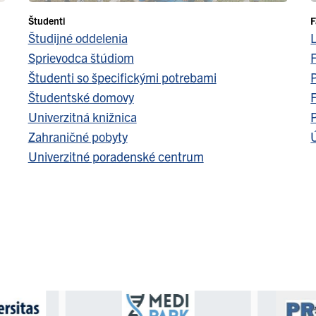
Študenti
F
Študijné oddelenia
Sprievodca štúdiom
F
Študenti so špecifickými potrebami
Študentské domovy
F
Univerzitná knižnica
Zahraničné pobyty
Ú
Univerzitné poradenské centrum