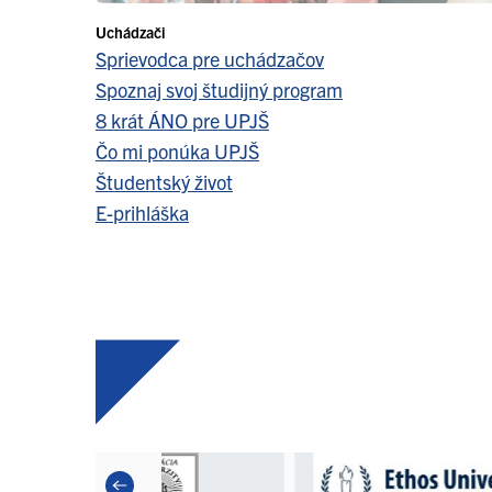
Uchádzači
Sprievodca pre uchádzačov
Spoznaj svoj študijný program
8 krát ÁNO pre UPJŠ
Čo mi ponúka UPJŠ
Študentský život
E-prihláška