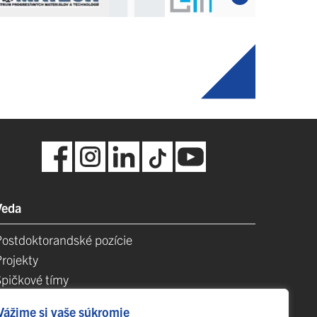
Veda
Postdoktorandské pozície
Projekty
Špičkové tímy
TIP-UPJŠ
Vážime si vaše súkromie