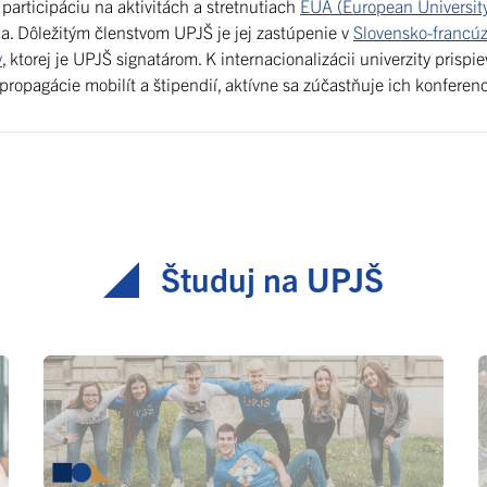
participáciu na aktivitách a stretnutiach
EUA (European University
ia. Dôležitým členstvom UPJŠ je jej zastúpenie v
Slovensko-francúz
y
, ktorej je UPJŠ signatárom. K internacionalizácii univerzity prisp
ropagácie mobilít a štipendií, aktívne sa zúčastňuje ich konferen
Študuj na UPJŠ