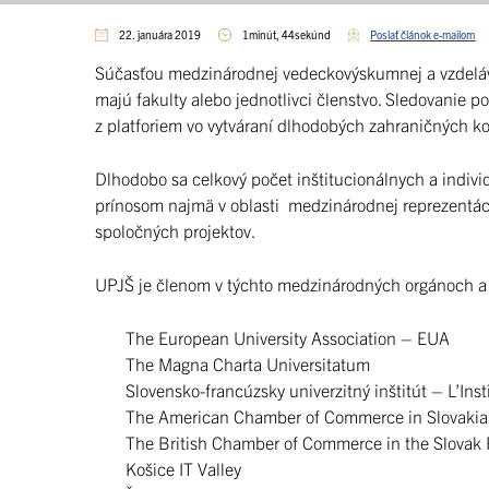
22. januára 2019
1minút, 44sekúnd
Poslať článok e-mailom
Súčasťou medzinárodnej vedeckovýskumnej a vzdelávace
majú fakulty alebo jednotlivci členstvo. Sledovanie p
z platforiem vo vytváraní dlhodobých zahraničných k
Dlhodobo sa celkový počet inštitucionálnych a indivi
prínosom najmä v oblasti medzinárodnej reprezentácie
spoločných projektov.
UPJŠ je členom v týchto medzinárodných orgánoch a 
The European University Association – EUA
The Magna Charta Universitatum
Slovensko-francúzsky univerzitný inštitút – L’Inst
The American Chamber of Commerce in Slovak
The British Chamber of Commerce in the Slovak
Košice IT Valley