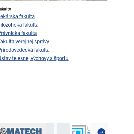
akulty
Lekárska fakulta
ilozofická fakulta
Právnicka fakulta
akulta verejnej správy
Prírodovedecká fakulta
stav telesnej výchovy a športu