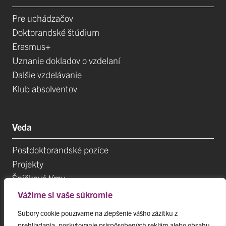
Pre uchádzačov
Doktorandské štúdium
Erasmus+
Uznanie dokladov o vzdelaní
Dalšie vzdelávanie
Klub absolventov
Veda
Postdoktorandské pozíce
Projekty
Špičkové tímy
TIP-UPJŠ
Vážime si vaše súkromie
Vedecké parky
Súbory cookie používame na zlepšenie vášho zážitku z
Evidencia publikačnej činnosti
prehliadania, poskytovanie prispôsobených reklám alebo obsahu