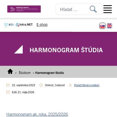
Prejsť na obsah
Open ma
E-shop
HARMONOGRAM ŠTÚDIA
>
Štúdium
>
Harmonogram štúdia
22. septembra 2022
0minút, 1sekúnd
Poslať článok e-mailom
Edit: 21. mája 2026
Harmonogram ak. roka. 2025/2026