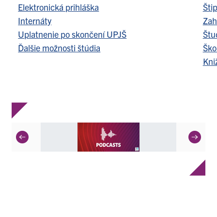
Elektronická prihláška
Šti
Internáty
Zah
Uplatnenie po skončení UPJŠ
Štu
Ďalšie možnosti štúdia
Ško
Kni