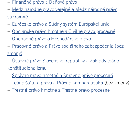
–
Finančné právo a Daňové právo
–
Medzinárodné právo verejné a Medzinárodné právo
súkromné
–
Európske právo a Súdny systém Európskej únie
–
Občianske právo hmotné a Civilné právo procesné
–
Obchodné právo a Hospodárske právo
–
Pracovné právo a Právo sociálneho zabezpečenia (bez
zmeny)
–
Ústavné právo Slovenskej republiky a Základy teórie
konštitucionalizmu
–
Správne právo hmotné a Správne právo procesné
–
Teória štátu a práva a Právna komparatistika
(bez zmeny)
–
Trestné právo hmotné a Trestné právo procesné