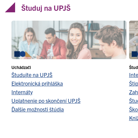
Študuj na UPJŠ
Uchádzači
Štud
Študujte na UPJŠ
Int
Elektronická prihláška
Šti
Internáty
Zah
Uplatnenie po skončení UPJŠ
Štu
Ďalšie možnosti štúdia
Ško
Kni