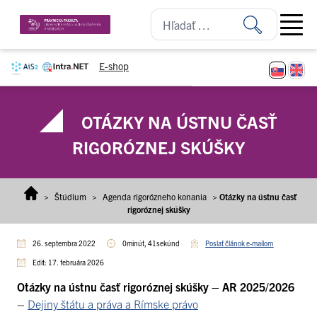
Prejsť na obsah
Open ma
E-shop
OTÁZKY NA ÚSTNU ČASŤ
RIGORÓZNEJ SKÚŠKY
>
Štúdium
>
Agenda rigorózneho konania
>
Otázky na ústnu časť
rigoróznej skúšky
26. septembra 2022
0minút, 41sekúnd
Poslať článok e-mailom
Edit: 17. februára 2026
Otázky na ústnu časť rigoróznej skúšky – AR 2025/2026
–
Dejiny štátu a práva a Rímske právo