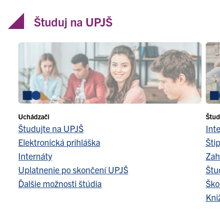
Študuj na UPJŠ
Uchádzači
Štud
Študujte na UPJŠ
Int
Elektronická prihláška
Šti
Internáty
Zah
Uplatnenie po skončení UPJŠ
Štu
Ďalšie možnosti štúdia
Ško
Kni