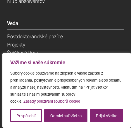
Klub absolventov
Veda
Postdoktorandské pozíce
Projekty
Špičkové tímy
TIP-UPJŠ
Vážime si vaše súkromie
Vedecké parky
Súbory cookie používame na zlepšenie vášho zážitku z
Evidencia publikačnej činnosti
prehliadania, poskytovanie prispôsobených reklám alebo obsahu
Habilitačné a vymenúvacie konania
a analýzu našej návštevnosti. Kliknutím na "Prijať všetko"
súhlasíte s naším používaním súborov
cookie.
Zásady používání souborů cookie
Prispôsobiť
Odmietnuť všetko
Prijať všetko
© 2023 Univerzita Pavla Jozefa Šafárika v Košiciach,
web_master@pravo.upjs.sk