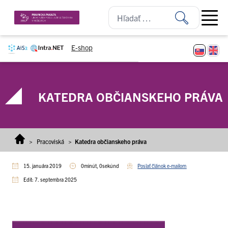
Prejsť na obsah
Open ma
E-shop
KATEDRA OBČIANSKEHO PRÁVA
>
Pracoviská
>
Katedra občianskeho práva
15. januára 2019
0minút, 0sekúnd
Poslať článok e-mailom
Edit: 7. septembra 2025