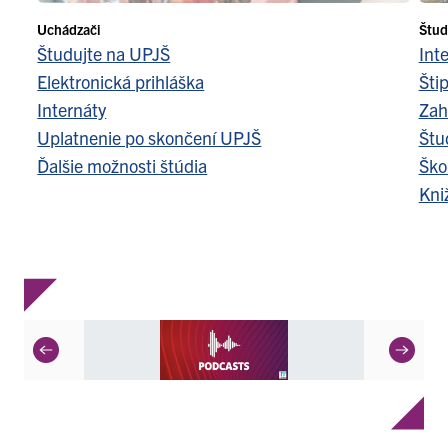
Uchádzači
Štud
Študujte na UPJŠ
Int
Elektronická prihláška
Šti
Internáty
Zah
Uplatnenie po skončení UPJŠ
Štu
Ďalšie možnosti štúdia
Ško
Kni