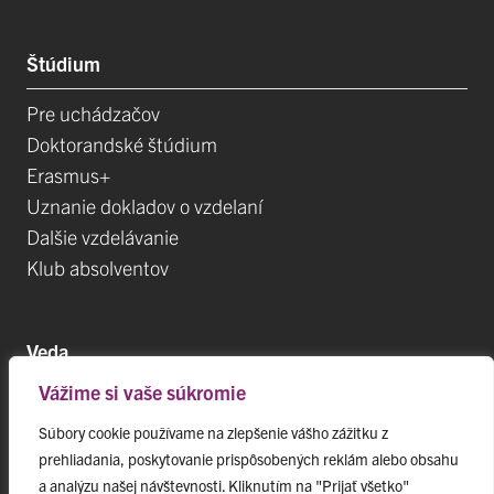
Štúdium
Pre uchádzačov
Doktorandské štúdium
Erasmus+
Uznanie dokladov o vzdelaní
Dalšie vzdelávanie
Klub absolventov
Veda
Vážime si vaše súkromie
Postdoktorandské pozíce
Projekty
Súbory cookie používame na zlepšenie vášho zážitku z
prehliadania, poskytovanie prispôsobených reklám alebo obsahu
Špičkové tímy
a analýzu našej návštevnosti. Kliknutím na "Prijať všetko"
TIP-UPJŠ