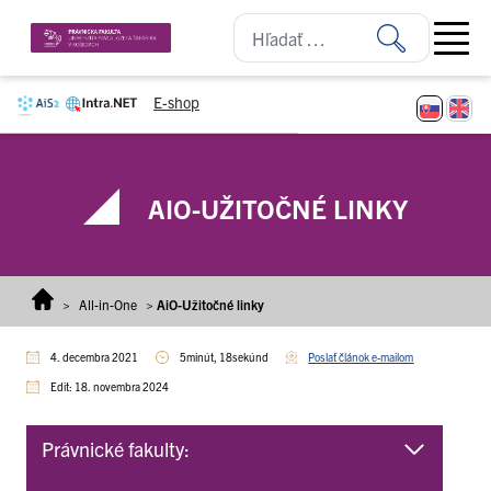
Prejsť na obsah
Open ma
E-shop
AIO-UŽITOČNÉ LINKY
>
All-in-One
>
AiO-Užitočné linky
4. decembra 2021
5minút, 18sekúnd
Poslať článok e-mailom
Edit: 18. novembra 2024
Právnické fakulty: