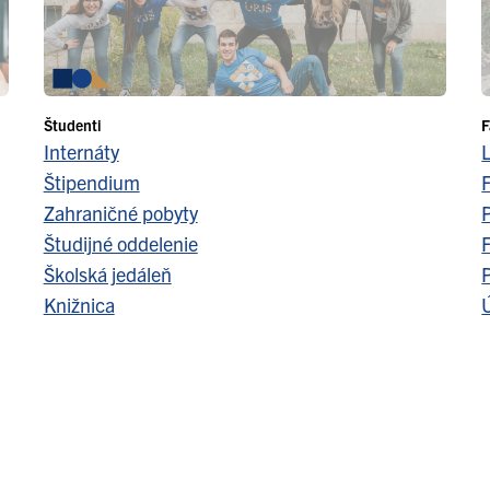
Študenti
F
Internáty
Štipendium
F
Zahraničné pobyty
Študijné oddelenie
F
Školská jedáleň
Knižnica
Ú