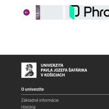
O univerzite
Základné informácie
História