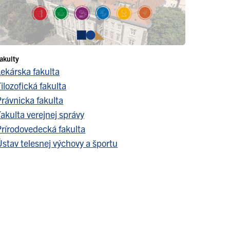
akulty
Lekárska fakulta
ilozofická fakulta
Právnicka fakulta
akulta verejnej správy
Prírodovedecká fakulta
stav telesnej výchovy a športu