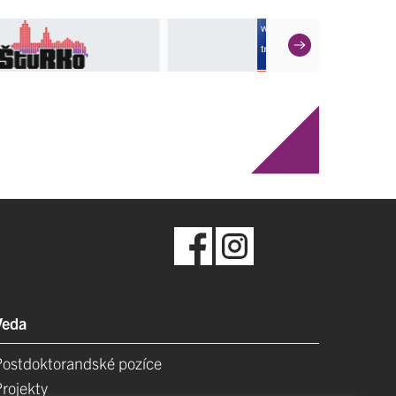
Veda
Postdoktorandské pozíce
Projekty