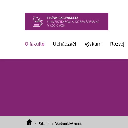
Prejsť na obsah
O fakulte
Uchádzači
Výskum
Rozvoj
>
Fakulta
>
Akademický senát