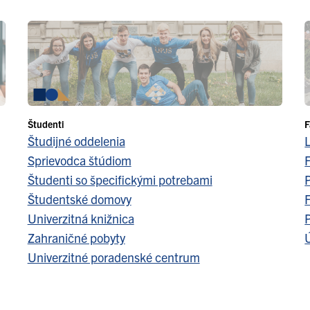
Študenti
F
Študijné oddelenia
Sprievodca štúdiom
F
Študenti so špecifickými potrebami
Študentské domovy
F
Univerzitná knižnica
Zahraničné pobyty
Ú
Univerzitné poradenské centrum