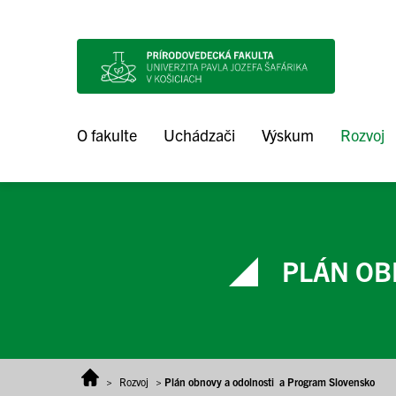
Prejsť na obsah
O fakulte
Uchádzači
Výskum
Rozvoj
PLÁN OB
>
Rozvoj
>
Plán obnovy a odolnosti a Program Slovensko