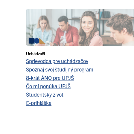
Uchádzači
Sprievodca pre uchádzačov
Spoznaj svoj študijný program
8-krát ÁNO pre UPJŠ
Čo mi ponúka UPJŠ
Študentský život
E-prihláška