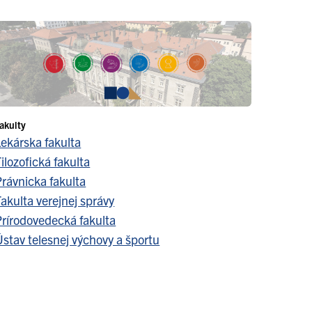
akulty
Lekárska fakulta
ilozofická fakulta
Právnicka fakulta
akulta verejnej správy
Prírodovedecká fakulta
stav telesnej výchovy a športu