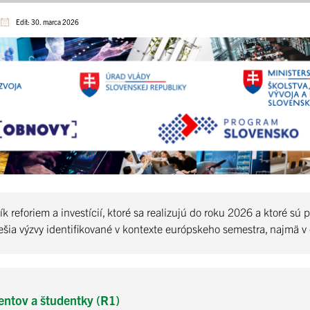
Edit: 30. marca 2026
ík reforiem a investícií, ktoré sa realizujú do roku 2026 a ktoré
é riešia výzvy identifikované v kontexte európskeho semestra, najm
entov a študentky (R1)