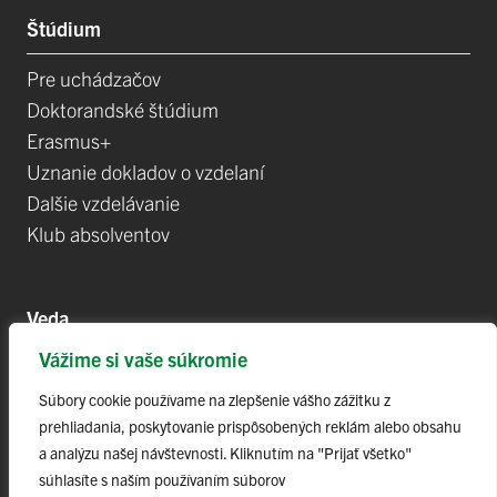
Štúdium
Pre uchádzačov
Doktorandské štúdium
Erasmus+
Uznanie dokladov o vzdelaní
Dalšie vzdelávanie
Klub absolventov
Veda
Vážime si vaše súkromie
Postdoktorandské pozíce
Projekty
Súbory cookie používame na zlepšenie vášho zážitku z
prehliadania, poskytovanie prispôsobených reklám alebo obsahu
Špičkové tímy
a analýzu našej návštevnosti. Kliknutím na "Prijať všetko"
TIP-UPJŠ
súhlasíte s naším používaním súborov
Vedecké parky