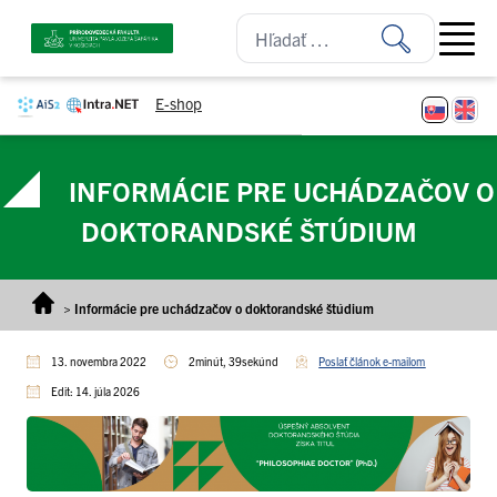
Prejsť na obsah
Open ma
E-shop
INFORMÁCIE PRE UCHÁDZAČOV O
DOKTORANDSKÉ ŠTÚDIUM
>
Informácie pre uchádzačov o doktorandské štúdium
13. novembra 2022
2minút, 39sekúnd
Poslať článok e-mailom
Edit: 14. júla 2026