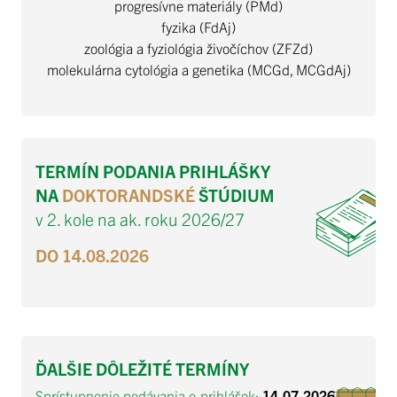
progresívne materiály (PMd)
fyzika (FdAj)
zoológia a fyziológia živočíchov (ZFZd)
molekulárna cytológia a genetika (MCGd, MCGdAj)
TERMÍN PODANIA PRIHLÁŠKY
NA
DOKTORANDSKÉ
ŠTÚDIUM
v 2. kole na ak. roku 2026/27
DO
14.08.202
6
ĎALŠIE DÔLEŽITÉ TERMÍNY
Sprístupnenie podávania e-prihlášok:
14.07
.2026