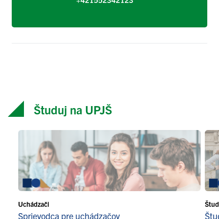
Študuj na UPJŠ
Uchádzači
Štud
Sprievodca pre uchádzačov
Štu