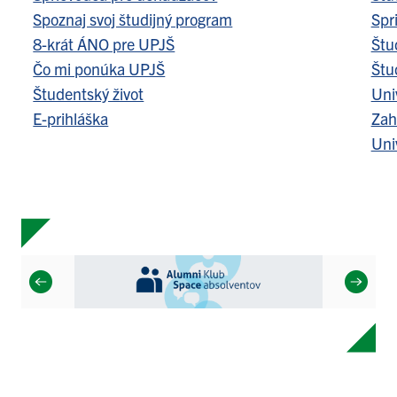
Spoznaj svoj študijný program
Spr
8-krát ÁNO pre UPJŠ
Štu
Čo mi ponúka UPJŠ
Štu
Študentský život
Uni
E-prihláška
Zah
Uni