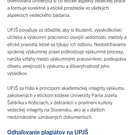
orientovaná univerzita si ctí etické aspekty vedeckej práce
a formuje korektné a etické prostredie vo všetkých
aspektoch vedeckého bádania.
UPJŠ považuje za dôležité, aby si študenti, vysokoškolskí
učitelia a výskumní pracovníci osvojili vedomosti, metódy a
etické pravidlá, ktoré sa týkajú ich odboru. Nedodržiavanie
správnej výskumnej praxe poškodzuje výskumné procesy,
narúša vzťahy medzi výskumnými pracovníkmi, podkopáva
dôveru verejnosti k výskumu a dôveryhodnosť jeho
výsledkov.
UPJŠ sa hlási k princípom akademickej integrity výskumu
zakotvených v etickom kódexe Univerzity Pavla Jozefa
Šafárika v Košiciach, v deklarácii o posilnení kultúry
vedeckej integrity na Slovensku, ako aj v ďalších
medzinárodne uznávaných dokumentoch.
Odhaľovanie plagiátov na UPJŠ