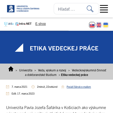
Prejsť na obsah
Open ma
E-shop
ETIKA VEDECKEJ PRÁCE
>
Univerzita
>
Veda, výskum a rozvoj
>
Vedeckovýskumná činnosť
a doktorandské štúdium
>
Etika vedeckej práce
7. marca 2021
2minút, 22sekúnd
Poslať článok e-mailom
Edit: 17. marca 2023
Univerzita Pavla Jozefa Šafárika v Košiciach ako výskumne