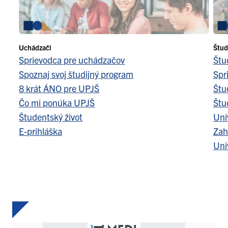
Uchádzači
Štud
Sprievodca pre uchádzačov
Štu
Spoznaj svoj študijný program
Spr
8 krát ÁNO pre UPJŠ
Štu
Čo mi ponúka UPJŠ
Štu
Študentský život
Uni
E-prihláška
Zah
Uni