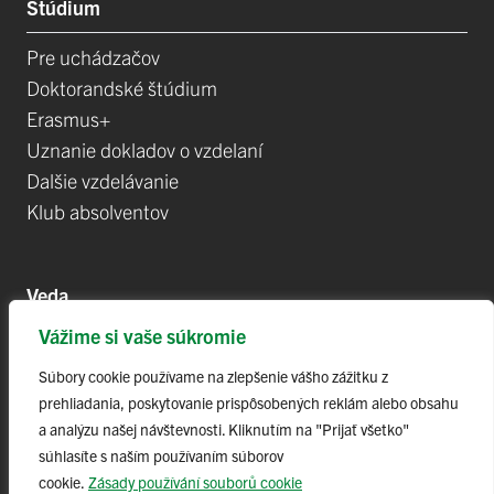
Štúdium
Pre uchádzačov
Doktorandské štúdium
Erasmus+
Uznanie dokladov o vzdelaní
Dalšie vzdelávanie
Klub absolventov
Veda
Vážime si vaše súkromie
Postdoktorandské pozíce
Projekty
Súbory cookie používame na zlepšenie vášho zážitku z
prehliadania, poskytovanie prispôsobených reklám alebo obsahu
Špičkové tímy
a analýzu našej návštevnosti. Kliknutím na "Prijať všetko"
TIP-UPJŠ
súhlasíte s naším používaním súborov
Vedecké parky
cookie.
Zásady používání souborů cookie