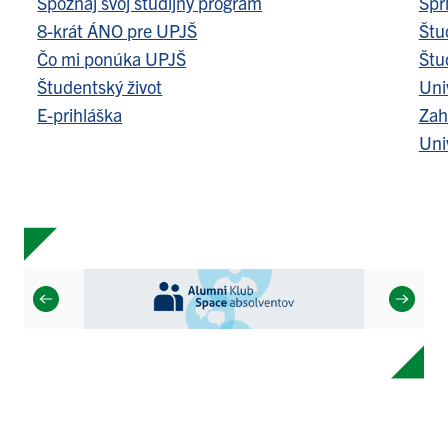
Spoznaj svoj študijný program
Spr
8-krát ÁNO pre UPJŠ
Štu
Čo mi ponúka UPJŠ
Štu
Študentský život
Uni
E-prihláška
Zah
Uni