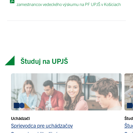
zamestnancov vedeckého výskumu na PF UPJŠ v Košiciach
Študuj na UPJŠ
Uchádzači
Štud
Sprievodca pre uchádzačov
Štu