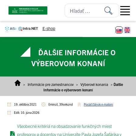
Prejsť na obsah
Open ma
E-shop
ĎALŠIE INFORMÁCIE O
VÝBEROVOM KONANÍ
>
Informácie pre zamestnancov
>
Výberové konania
>
Ďalšie
Informácie o výberovom konaní
19. októbra 2021
0minút, 39sekúnd
Poslať článok e-mailom
Edit: 10. júna 2026
Všeobecné kritériá na obsadzovanie funkčných miest
profesorov a docentov na Univerzite Pavla Jozefa Šafárika v