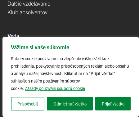
Dalšie vzdelávanie
Klub absolventov
Veda
Vážime si vaše súkromie
Postdoktorandské pozíce
Projekty
Súbory cookie používame na zlepšenie vášho zážitku z
prehliadania, poskytovanie prispôsobených reklám alebo obsahu
Špičkové tímy
a analýzu našej návštevnosti. Kliknutím na "Prijať všetko"
TIP-UPJŠ
súhlasíte s naším používaním súborov
Vedecké parky
cookie.
Zásady používání souborů cookie
Evidencia publikačnej činnosti
Habilitačné a vymenúvacie konania
Prispôsobiť
Odmietnuť všetko
Prijať všetko
© 2023 Univerzita Pavla Jozefa Šafárika v Košiciach,