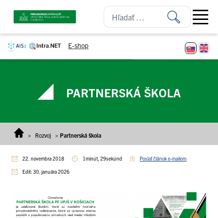
Prejsť na obsah
Open ma
E-shop
PARTNERSKÁ ŠKOLA
>
Rozvoj
>
Partnerská škola
22. novembra 2018
1minút, 29sekúnd
Poslať článok e-mailom
Edit: 30. januára 2026