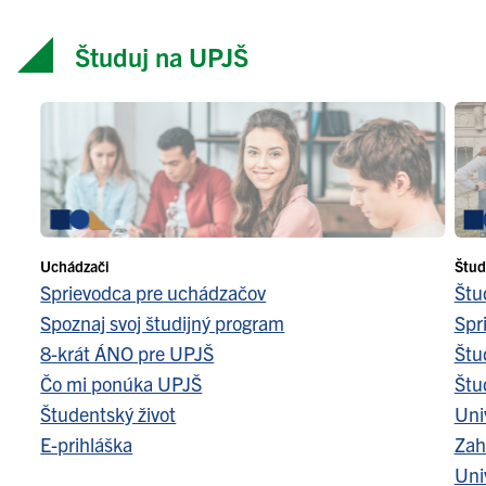
Študuj na UPJŠ
Uchádzači
Štud
Sprievodca pre uchádzačov
Štu
Spoznaj svoj študijný program
Spr
8-krát ÁNO pre UPJŠ
Štu
Čo mi ponúka UPJŠ
Štu
Študentský život
Uni
E-prihláška
Zah
Uni