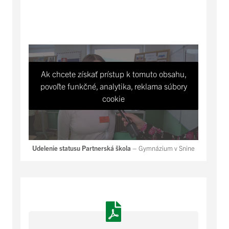
Ak chcete získať prístup k tomuto obsahu,
povoľte funkčné, analytika, reklama súbory
cookie
Udelenie statusu Partnerská škola
– Gymnázium v Snine