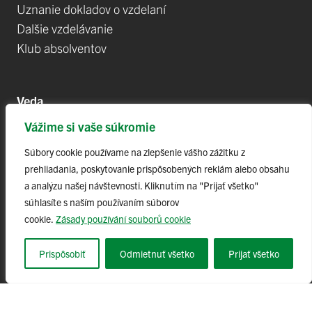
Uznanie dokladov o vzdelaní
Dalšie vzdelávanie
Klub absolventov
Veda
Vážime si vaše súkromie
Postdoktorandské pozíce
Projekty
Súbory cookie používame na zlepšenie vášho zážitku z
prehliadania, poskytovanie prispôsobených reklám alebo obsahu
Špičkové tímy
a analýzu našej návštevnosti. Kliknutím na "Prijať všetko"
TIP-UPJŠ
súhlasíte s naším používaním súborov
Vedecké parky
cookie.
Zásady používání souborů cookie
Evidencia publikačnej činnosti
Habilitačné a vymenúvacie konania
Prispôsobiť
Odmietnuť všetko
Prijať všetko