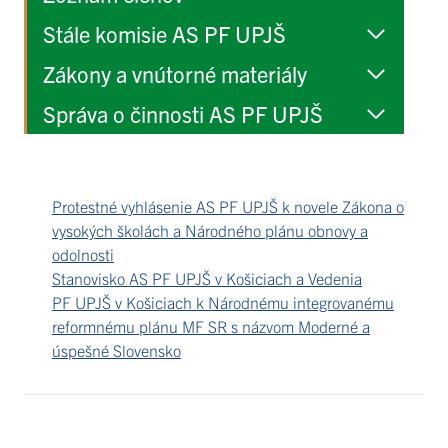
Stále komisie AS PF UPJŠ
Zákony a vnútorné materiály
Správa o činnosti AS PF UPJŠ
Protestné vyhlásenie AS PF UPJŠ k novele Zákona o
vysokých školách a Národného plánu obnovy a
odolnost
i
Stanovisko AS PF UPJŠ v Košiciach a Vedenia
PF UPJŠ v Košiciach k Národnému integrovanému
reformnému plánu MF SR s názvom Moderné a
úspešné Slovensko