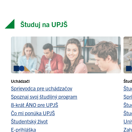
Študuj na UPJŠ
Uchádzači
Štud
Sprievodca pre uchádzačov
Štu
Spoznaj svoj študijný program
Spr
8-krát ÁNO pre UPJŠ
Štu
Čo mi ponúka UPJŠ
Štu
Študentský život
Uni
E-prihláška
Zah