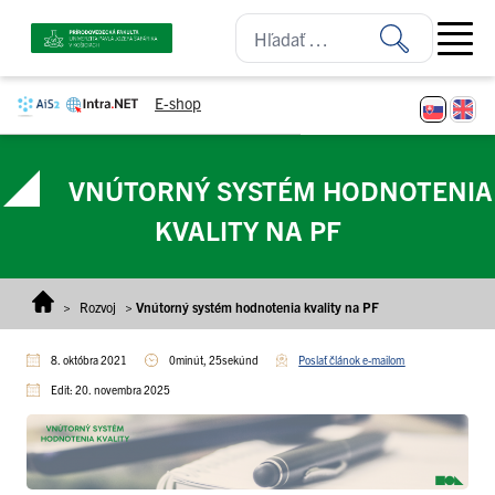
Prejsť na obsah
Open ma
E-shop
VNÚTORNÝ SYSTÉM HODNOTENIA
KVALITY NA PF
>
Rozvoj
>
Vnútorný systém hodnotenia kvality na PF
8. októbra 2021
0minút, 25sekúnd
Poslať článok e-mailom
Edit: 20. novembra 2025