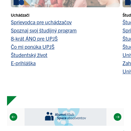
Uchádzači
Štud
Sprievodca pre uchádzačov
Štu
Spoznaj svoj študijný program
Spr
8-krát ÁNO pre UPJŠ
Štu
Čo mi ponúka UPJŠ
Štu
Študentský život
Uni
E-prihláška
Zah
Uni