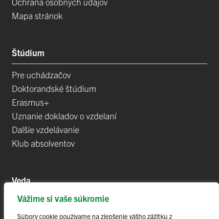
Ochrana osobných údajov
Mapa stránok
Štúdium
Pre uchádzačov
Doktorandské štúdium
Erasmus+
Uznanie dokladov o vzdelaní
Dalšie vzdelávanie
Klub absolventov
Veda
Vážime si vaše súkromie
Postdoktorandské pozíce
Projekty
Súbory cookie používame na zlepšenie vášho zážitku z