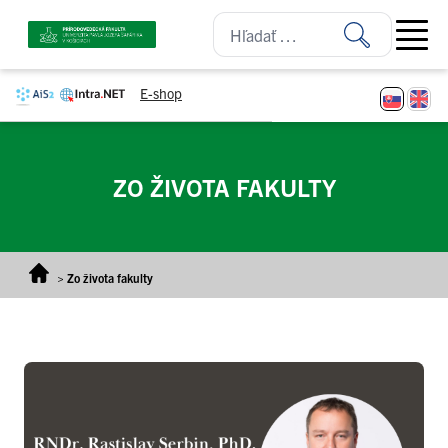
Prejsť na obsah
Open ma
E-shop
ZO ŽIVOTA FAKULTY
>
Zo života fakulty