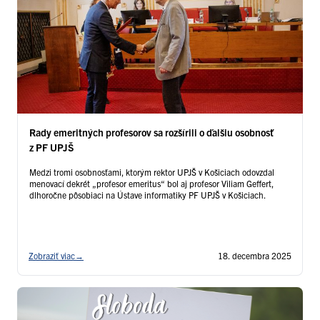
Rady emeritných profesorov sa rozšírili o ďalšiu osobnosť
z PF UPJŠ
Medzi tromi osobnosťami, ktorým rektor UPJŠ v Košiciach odovzdal
menovací dekrét „profesor emeritus“ bol aj profesor Viliam Geffert,
dlhoročne pôsobiaci na Ústave informatiky PF UPJŠ v Košiciach.
Zobraziť viac
→
18. decembra 2025