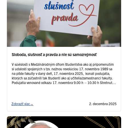
Sloboda, slušnosť a pravda a nie sú samozrejmosť
V súvislosti s Medzinárodným dňom študentstva ako aj pripomenutím
si udalostí spojených s tzv. nežnou revolúciou 17. novembra 1989 sa
na pôde fakulty v daný deň, 17. novembra 2025, konali podujatia,
ktorých sa zúčastnili tak študenti ako aj učitelia/zamestnanci fakulty.
Podujatia venované odkazu 17. novembra 9.00 h – 10:30 h Stretnutie
vedenia fakulty s ukrajinskými študentmi (aula prof. Prasličku/RB0A5,
…
Čítať ďalej
Zobraziť viac
→
2. decembra 2025