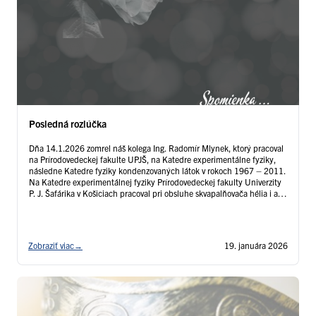
Posledná rozlúčka
Dňa 14.1.2026 zomrel náš kolega Ing. Radomír Mlynek, ktorý pracoval
na Prírodovedeckej fakulte UPJŠ, na Katedre experimentálne fyziky,
následne Katedre fyziky kondenzovaných látok v rokoch 1967 – 2011.
Na Katedre experimentálnej fyziky Prírodovedeckej fakulty Univerzity
P. J. Šafárika v Košiciach pracoval pri obsluhe skvapalňovača hélia i ako
vedúci dielní v Laboratóriu fyziky nízkych teplôt od začiatku jeho …
Čítať ďalej
Zobraziť viac
→
19. januára 2026