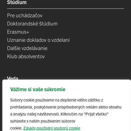
Štúdium
Pre uchádzačov
Doktorandské štúdium
Erasmus+
Uznanie dokladov o vzdelaní
Dalšie vzdelávanie
Klub absolventov
Veda
Vážime si vaše súkromie
Postdoktorandské pozíce
Projekty
Súbory cookie používame na zlepšenie vášho zážitku z
prehliadania, poskytovanie prispôsobených reklám alebo obsahu
Špičkové tímy
a analýzu našej návštevnosti. Kliknutím na "Prijať všetko"
TIP-UPJŠ
súhlasíte s naším používaním súborov
Vedecké parky
cookie.
Zásady používání souborů cookie