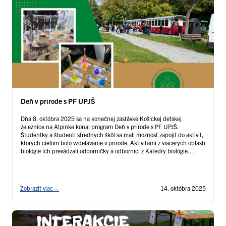
Deň v prírode s PF UPJŠ
Dňa 8. októbra 2025 sa na konečnej zastávke Košickej detskej
železnice na Alpinke konal program Deň v prírode s PF UPJŠ.
Študentky a študenti stredných škôl sa mali možnosť zapojiť do aktivít,
ktorých cieľom bolo vzdelávanie v prírode. Aktivitami z viacerých oblastí
biológie ich prevádzali odborníčky a odborníci z Katedry biológie
rastlín, Katedry zoológie, Katedry fyziológie živočíchov a Katedry
mikrobiológie Ústavu …
Čítať ďalej
Zobraziť viac
→
14. októbra 2025