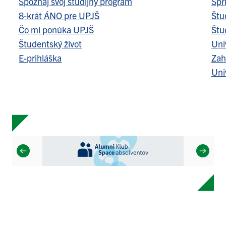
Spoznaj svoj študijný program
Spr
8-krát ÁNO pre UPJŠ
Štu
Čo mi ponúka UPJŠ
Štu
Študentský život
Uni
E-prihláška
Zah
Uni