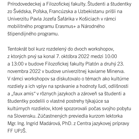
Prírodovedeckej a Filozofickej fakulty. Študenti a študentky
zo Švédska, Poľska, Francúzska a Uzbekistanu prišli na
Univerzitu Pavla Jozefa Šafárika v Košiciach v rámci
mobilitného programu Erasmus+ a Národného
štipendijného programu.
Tentokrát bol kurz rozdelený do dvoch workshopov,
z ktorých prvý sa konal 7. októbra 2022 medzi 10:00
a 13:00 v budove Filozofickej fakulty Platón a druhý 23.
novembra 2022 v budove univerzitnej kaviarne Minerva.
V rámci workshopov sa diskutovalo o témach ako kultúrne
rozdiely a ich vplyv na správanie a hodnoty ľudí, odlišnosti
a „faux amis“ v rôznych jazykoch a zároveň sa študenti a
študentky podelili o vlastné postrehy týkajúce sa
kultúrnych rozdielov, ktoré spozorovali počas svojho pobytu
na Slovensku. Zúčastnených previedla kurzom lektorka
Mgr. Ing. Ingrid Madárová, PhD. z Centra jazykovej prípravy
FF UPJŠ.