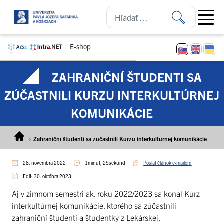
Prejsť na obsah
Open ma
E-shop
ZAHRANIČNÍ ŠTUDENTI SA
ZÚČASTNILI KURZU INTERKULTÚRNEJ
KOMUNIKÁCIE
>
Zahraniční študenti sa zúčastnili Kurzu interkultúrnej komunikácie
28. novembra 2022
1minút, 25sekúnd
Poslať článok e-mailom
Edit: 30. októbra 2023
Aj v zimnom semestri ak. roku 2022/2023 sa konal Kurz
interkultúrnej komunikácie, ktorého sa zúčastnili
zahraniční študenti a študentky z Lekárskej,