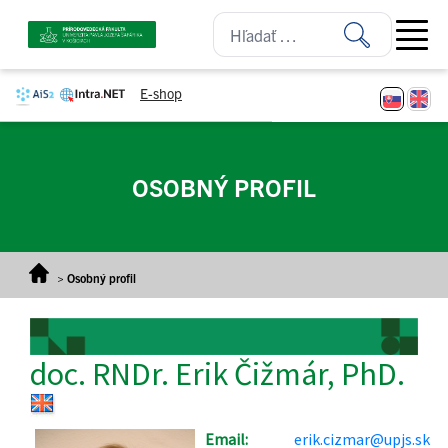
Prejsť na obsah
Open ma
E-shop
OSOBNÝ PROFIL
>
Osobný profil