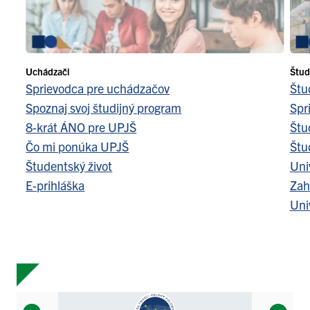
Uchádzači
Štud
Sprievodca pre uchádzačov
Štu
Spoznaj svoj študijný program
Spr
8-krát ÁNO pre UPJŠ
Štu
Čo mi ponúka UPJŠ
Štu
Študentský život
Uni
E-prihláška
Zah
Uni