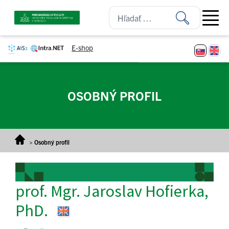
Prejsť na obsah
Open ma
E-shop
OSOBNÝ PROFIL
>
Osobný profil