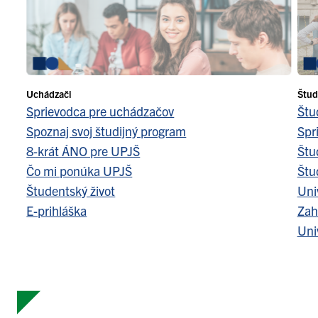
Uchádzači
Štud
Sprievodca pre uchádzačov
Štu
Spoznaj svoj študijný program
Spr
8-krát ÁNO pre UPJŠ
Štu
Čo mi ponúka UPJŠ
Štu
Študentský život
Uni
E-prihláška
Zah
Uni