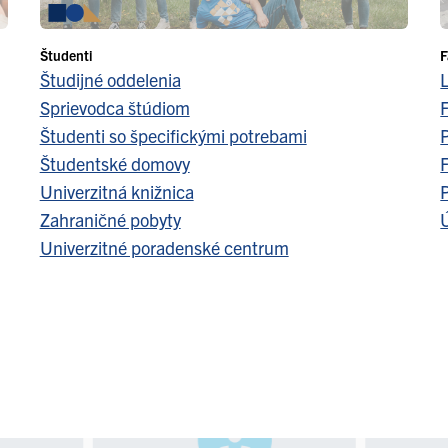
Študenti
F
Študijné oddelenia
Sprievodca štúdiom
F
Študenti so špecifickými potrebami
Študentské domovy
F
Univerzitná knižnica
Zahraničné pobyty
Ú
Univerzitné poradenské centrum