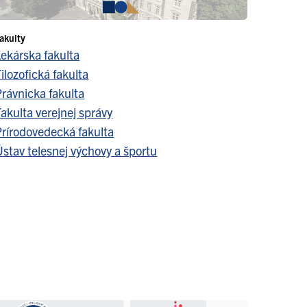
akulty
Lekárska fakulta
ilozofická fakulta
Právnicka fakulta
akulta verejnej správy
Prírodovedecká fakulta
stav telesnej výchovy a športu