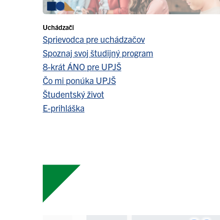
Uchádzači
Sprievodca pre uchádzačov
Spoznaj svoj študijný program
8-krát ÁNO pre UPJŠ
Čo mi ponúka UPJŠ
Študentský život
E-prihláška