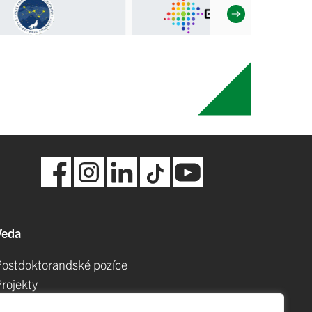
Veda
Postdoktorandské pozíce
Projekty
Špičkové tímy