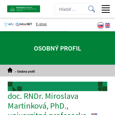
Prejsť na obsah
Open ma
E-shop
OSOBNÝ PROFIL
>
Osobný profil