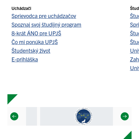
Uchádzači
Štud
Sprievodca pre uchádzačov
Štu
Spoznaj svoj študijný program
Spr
8-krát ÁNO pre UPJŠ
Štu
Čo mi ponúka UPJŠ
Štu
Študentský život
Uni
E-prihláška
Zah
Uni