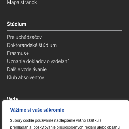
Mapa stránok
Štúdium
Pre uchádzačov
Doktorandské štúdium
Erasmus+
Uznanie dokladov o vzdelaní
Dalšie vzdelávanie
Klub absolventov
Veda
Vážime si vaše súkromie
Postdoktorandské pozíce
Projekty
Súbory cookie používame na zlepšenie vášho zážitku z
prehliadania, poskytovanie prispôsobených reklám alebo obsahu
Špičkové tímy