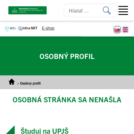
Prejsť na obsah
Open ma
E-shop
OSOBNÝ PROFIL
>
Osobný profil
OSOBNÁ STRÁNKA SA NENAŠLA
Študuj na UPJŠ