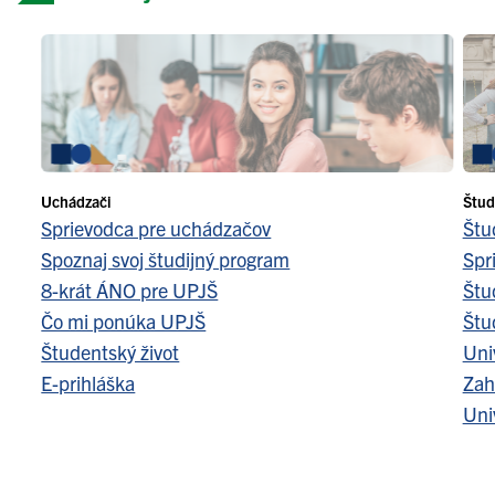
Uchádzači
Štud
Sprievodca pre uchádzačov
Štu
Spoznaj svoj študijný program
Spr
8-krát ÁNO pre UPJŠ
Štu
Čo mi ponúka UPJŠ
Štu
Študentský život
Uni
E-prihláška
Zah
Uni