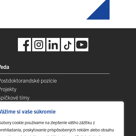
Veda
Postdoktorandské pozície
Projekty
Špičkové tímy
TIP-UPJŠ
Vážime si vaše súkromie
Vedecké parky
videncia publikačnej činnosti
Súbory cookie používame na zlepšenie vášho zážitku z
prehliadania, poskytovanie prispôsobených reklám alebo obsahu
Habilitačné a vymenúvacie konania