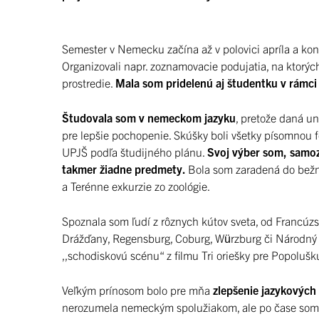
Semester v Nemecku začína až v polovici apríla a kon
Organizovali napr. zoznamovacie podujatia, na ktorý
prostredie.
Mala som pridelenú aj študentku v rámc
Študovala som v nemeckom jazyku
, pretože daná un
pre lepšie pochopenie. Skúšky boli všetky písomnou 
UPJŠ podľa študijného plánu.
Svoj výber som, samoz
takmer žiadne predmety.
Bola som zaradená do bežn
a Terénne exkurzie zo zoológie.
Spoznala som ľudí z rôznych kútov sveta, od Francúz
Drážďany, Regensburg, Coburg, Würzburg či Národný 
,,schodiskovú scénu“ z filmu Tri oriešky pre Popolušk
Veľkým prínosom bolo pre mňa
zlepšenie jazykových
nerozumela nemeckým spolužiakom, ale po čase som 