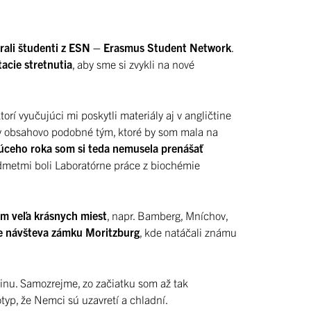
arali študenti z ESN – Erasmus Student Network
.
tacie stretnutia
, aby sme si zvykli na nové
orí vyučujúci mi poskytli materiály aj v angličtine
ty obsahovo podobné tým, ktoré by som mala na
úceho roka som si teda nemusela prenášať
metmi boli Laboratórne práce z biochémie
om veľa krásnych miest
, napr. Bamberg, Mníchov,
te návšteva zámku Moritzburg
, kde natáčali známu
inu. Samozrejme, zo začiatku som až tak
otyp, že Nemci sú uzavretí a chladní.