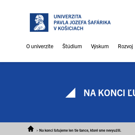
Prejsť na obsah
O univerzite
Štúdium
Výskum
Rozvoj
NA KONCI ĽU
>
Na konci ľutujeme len tie šance, ktoré sme nevyužili.