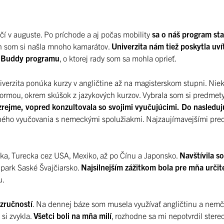
čí v auguste. Po príchode a aj počas mobility
sa o náš program st
ch som si našla mnoho kamarátov.
Univerzita nám tiež poskytla uví
i Buddy programu
, o ktorej rady som sa mohla oprieť.
iverzita ponúka kurzy v angličtine až na magisterskom stupni. Niekt
formou, okrem skúšok z jazykových kurzov. Vybrala som si predme
rejme, vopred konzultovala so svojimi vyučujúcimi.
Do nasleduj
ého vyučovania s nemeckými spolužiakmi. Najzaujímavejšími pred
ska, Turecka cez USA, Mexiko, až po Čínu a Japonsko.
Navštívila s
park Saské Švajčiarsko.
Najsilnejším zážitkom bola pre mňa urči
u.
 zručností
. Na dennej báze som musela využívať angličtinu a nemč
si zvykla.
Všetci boli na mňa milí
, rozhodne sa mi nepotvrdil stere