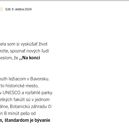
Edit: 9. októbra 2024
la som si vyskúšať život
rzite, spoznať nových ľudí
 heslom, že
,,Na konci
uth ležiacom v Bavorsku.
to historické mesto,
v UNESCO a rozľahlé parky.
etkých fakúlt sú v jednom
dálne, Botanickú záhradu či
en 8 minút pešo od
ým, štandardom je bývanie