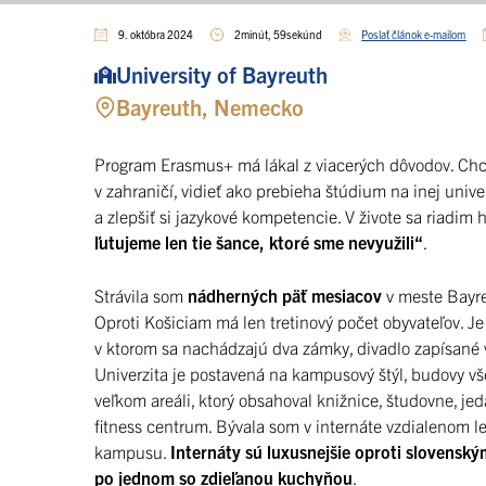
9. októbra 2024
2minút, 59sekúnd
Poslať článok e-mailom
University of Bayreuth
Bayreuth, Nemecko
Program Erasmus+ má lákal z viacerých dôvodov. Chce
v zahraničí, vidieť ako prebieha štúdium na inej unive
a zlepšiť si jazykové kompetencie. V živote sa riadim
ľutujeme len tie šance, ktoré sme nevyužili“
.
Strávila som
nádherných päť mesiacov
v meste Bayre
Oproti Košiciam má len tretinový počet obyvateľov. Je 
v ktorom sa nachádzajú dva zámky, divadlo zapísané 
Univerzita je postavená na kampusový štýl, budovy vš
veľkom areáli, ktorý obsahoval knižnice, študovne, je
fitness centrum. Bývala som v internáte vzdialenom l
kampusu.
Internáty sú luxusnejšie oproti slovensk
po jednom so zdieľanou kuchyňou
.