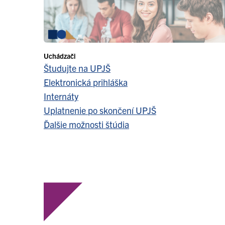
Uchádzači
Študujte na UPJŠ
Elektronická prihláška
Internáty
Uplatnenie po skončení UPJŠ
Ďalšie možnosti štúdia