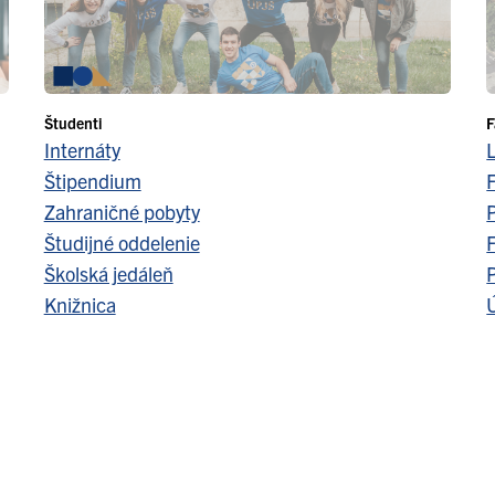
Študenti
F
Internáty
Štipendium
F
Zahraničné pobyty
Študijné oddelenie
F
Školská jedáleň
Knižnica
Ú