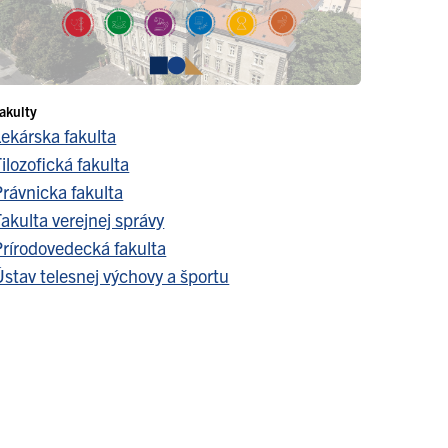
akulty
Lekárska fakulta
ilozofická fakulta
Právnicka fakulta
akulta verejnej správy
Prírodovedecká fakulta
stav telesnej výchovy a športu