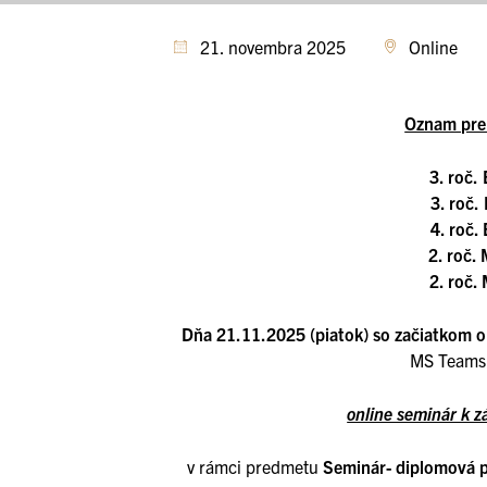
21. novembra 2025
Online
Oznam pre
3. roč.
3. roč.
4. roč.
2. roč.
2. roč.
Dňa 21.11.2025 (piatok) so začiatkom 
MS Teams 
online seminár k 
v rámci predmetu
Seminár- diplomová 