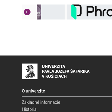
O univerzite
Základné informácie
História