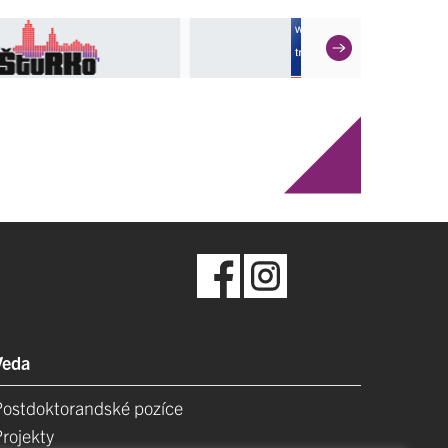
Veda
Postdoktorandské pozíce
Projekty