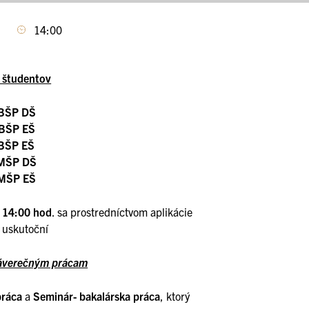
14:00
 študentov
 BŠP DŠ
 BŠP EŠ
 BŠP EŠ
 MŠP DŠ
 MŠP EŠ
o 14:00 hod
. sa prostredníctvom aplikácie
uskutoční
záverečným prácam
práca
a
Seminár- bakalárska práca
, ktorý