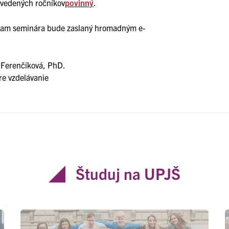
uvedených ročníkov
povinný
.
ogram seminára bude zaslaný hromadným e-
 Ferenčíková, PhD.
e vzdelávanie
Študuj na UPJŠ