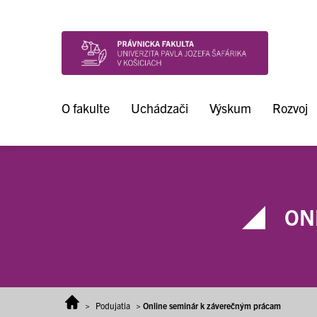
Prejsť na obsah
O fakulte
Uchádzači
Výskum
Rozvoj
ON
>
Podujatia
>
Online seminár k záverečným prácam