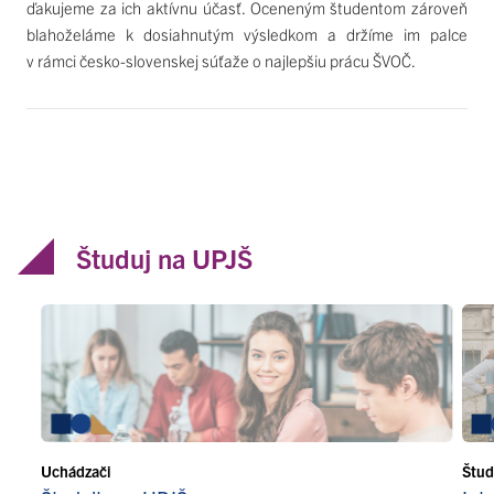
ďakujeme za ich aktívnu účasť. Oceneným študentom zároveň
blahoželáme k dosiahnutým výsledkom a držíme im palce
v rámci česko-slovenskej súťaže o najlepšiu prácu ŠVOČ.
Študuj na UPJŠ
Uchádzači
Štud