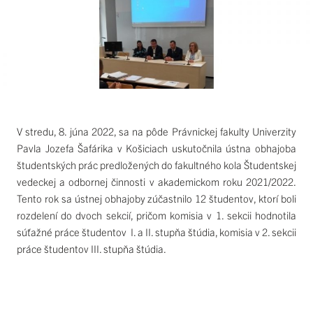
V stredu, 8. júna 2022, sa na pôde Právnickej fakulty Univerzity
Pavla Jozefa Šafárika v Košiciach uskutočnila ústna obhajoba
študentských prác predložených do fakultného kola Študentskej
vedeckej a odbornej činnosti v akademickom roku 2021/2022.
Tento rok sa ústnej obhajoby zúčastnilo 12 študentov, ktorí boli
rozdelení do dvoch sekcií, pričom komisia v 1. sekcii hodnotila
súťažné práce študentov I. a II. stupňa štúdia, komisia v 2. sekcii
práce študentov III. stupňa štúdia.