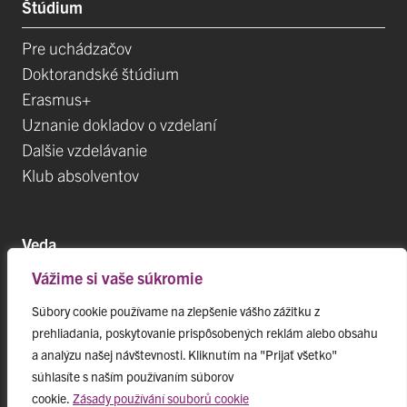
Štúdium
Pre uchádzačov
Doktorandské štúdium
Erasmus+
Uznanie dokladov o vzdelaní
Dalšie vzdelávanie
Klub absolventov
Veda
Vážime si vaše súkromie
Postdoktorandské pozíce
Projekty
Súbory cookie používame na zlepšenie vášho zážitku z
prehliadania, poskytovanie prispôsobených reklám alebo obsahu
Špičkové tímy
a analýzu našej návštevnosti. Kliknutím na "Prijať všetko"
TIP-UPJŠ
súhlasíte s naším používaním súborov
Vedecké parky
cookie.
Zásady používání souborů cookie