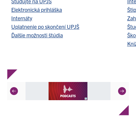
Študujte na UPJŠ
Int
Elektronická prihláška
Šti
Internáty
Zah
Uplatnenie po skončení UPJŠ
Štu
Ďalšie možnosti štúdia
Ško
Kni