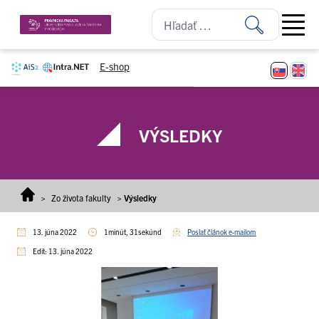
Prejsť na obsah
Open ma
E-shop
VÝSLEDKY
>
Zo života fakulty
>
Výsledky
13. júna 2022
1minút, 31sekúnd
Poslať článok e-mailom
Edit: 13. júna 2022