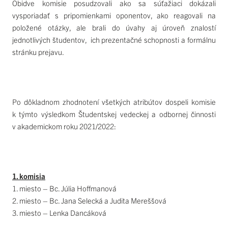
Obidve komisie posudzovali ako sa súťažiaci dokázali
vysporiadať s pripomienkami oponentov, ako reagovali na
položené otázky, ale brali do úvahy aj úroveň znalostí
jednotlivých študentov, ich prezentačné schopnosti a formálnu
stránku prejavu.
Po dôkladnom zhodnotení všetkých atribútov dospeli komisie
k týmto výsledkom Študentskej vedeckej a odbornej činnosti
v akademickom roku 2021/2022:
1. komisia
1. miesto – Bc. Júlia Hoffmanová
2. miesto – Bc. Jana Selecká a Judita Mereššová
3. miesto – Lenka Dancáková