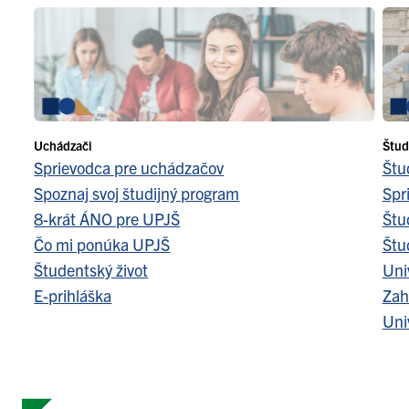
Uchádzači
Štud
Sprievodca pre uchádzačov
Štu
Spoznaj svoj študijný program
Spr
8-krát ÁNO pre UPJŠ
Štu
Čo mi ponúka UPJŠ
Štu
Študentský život
Uni
E-prihláška
Zah
Uni