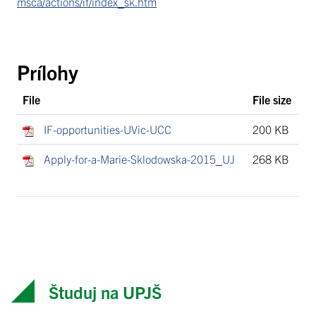
msca/actions/if/index_sk.htm
Prílohy
File
File size
IF-opportunities-UVic-UCC
200 KB
Apply-for-a-Marie-Sklodowska-2015_UJ
268 KB
Študuj na UPJŠ