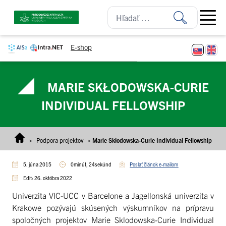
Prejsť na obsah
Open ma
E-shop
MARIE SKŁODOWSKA-CURIE
INDIVIDUAL FELLOWSHIP
>
Podpora projektov
>
Marie Skłodowska-Curie Individual Fellowship
5. júna 2015
0minút, 24sekúnd
Poslať článok e-mailom
Edit: 26. októbra 2022
Univerzita VIC-UCC v Barcelone a Jagellonská univerzita v
Krakowe pozývajú skúsených výskumníkov na prípravu
spoločných projektov Marie Sklodowska-Curie Individual