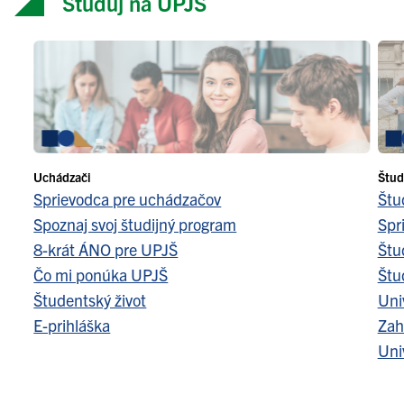
Študuj na UPJŠ
Uchádzači
Štud
Sprievodca pre uchádzačov
Štu
Spoznaj svoj študijný program
Spr
8-krát ÁNO pre UPJŠ
Štu
Čo mi ponúka UPJŠ
Štu
Študentský život
Uni
E-prihláška
Zah
Uni