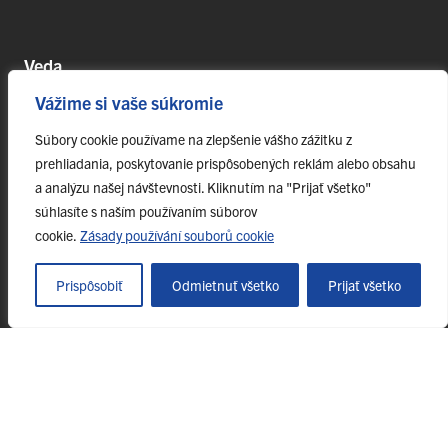
Veda
Vážime si vaše súkromie
Postdoktorandské pozíce
Projekty
Súbory cookie používame na zlepšenie vášho zážitku z
prehliadania, poskytovanie prispôsobených reklám alebo obsahu
Špičkové tímy
a analýzu našej návštevnosti. Kliknutím na "Prijať všetko"
TIP-UPJŠ
súhlasíte s naším používaním súborov
Vedecké parky
cookie.
Zásady používání souborů cookie
Evidencia publikačnej činnosti
Habilitačné a vymenúvacie konania
Prispôsobiť
Odmietnuť všetko
Prijať všetko
© 2023 Univerzita Pavla Jozefa Šafárika v Košiciach,
webmaster@science.upjs.sk