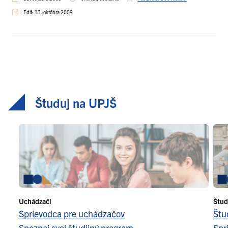
Edit: 13. októbra 2009
Študuj na UPJŠ
Uchádzači
Štud
Sprievodca pre uchádzačov
Štu
Spoznaj svoj študijný program
Spr