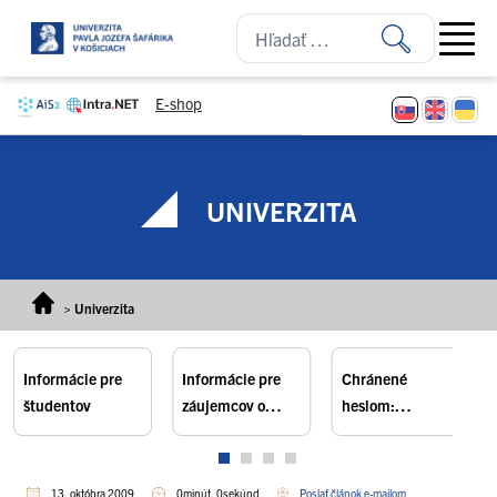
Prejsť na obsah
Open ma
E-shop
UNIVERZITA
>
Univerzita
Informácie pre
Informácie pre
Chránené
študentov
záujemcov o
heslom:
štúdium
Informácie pre
zamestnancov
13. októbra 2009
0minút, 0sekúnd
Poslať článok e-mailom