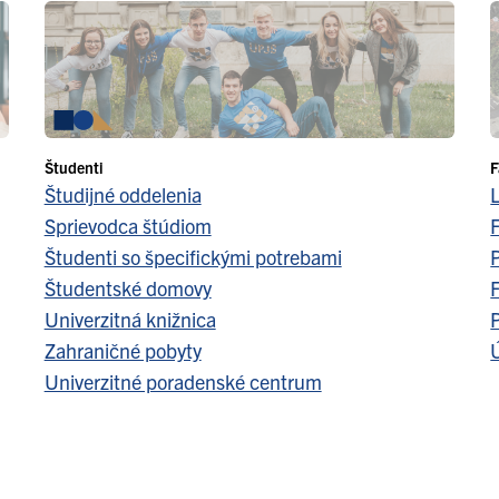
Študenti
F
Študijné oddelenia
Sprievodca štúdiom
F
Študenti so špecifickými potrebami
Študentské domovy
F
Univerzitná knižnica
Zahraničné pobyty
Ú
Univerzitné poradenské centrum