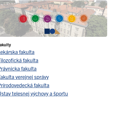
akulty
Lekárska fakulta
ilozofická fakulta
Právnicka fakulta
akulta verejnej správy
Prírodovedecká fakulta
stav telesnej výchovy a športu