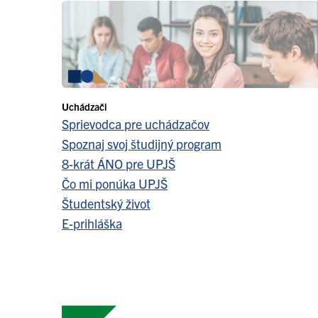
Uchádzači
Sprievodca pre uchádzačov
Spoznaj svoj študijný program
8-krát ÁNO pre UPJŠ
Čo mi ponúka UPJŠ
Študentský život
E-prihláška