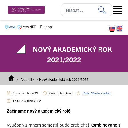
Prejsť na obsah
Open ma
E-shop
NOVÝ AKADEMICKÝ ROK
2021/2022
>
Aktuality
>
Nový akademický rok 2021/2022
13. septembra 2021
0minút, 46sekúnd
Poslať článok e-mailom
Edit: 27. októbra 2022
Začíname nový akademický rok!
Výučba v zimnom semestri bude prebiehať
kombinovane s