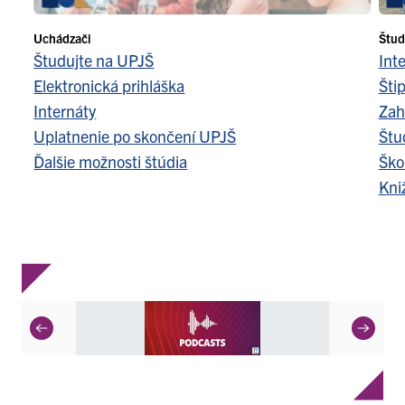
Uchádzači
Štud
Študujte na UPJŠ
Int
Elektronická prihláška
Šti
Internáty
Zah
Uplatnenie po skončení UPJŠ
Štu
Ďalšie možnosti štúdia
Ško
Kni