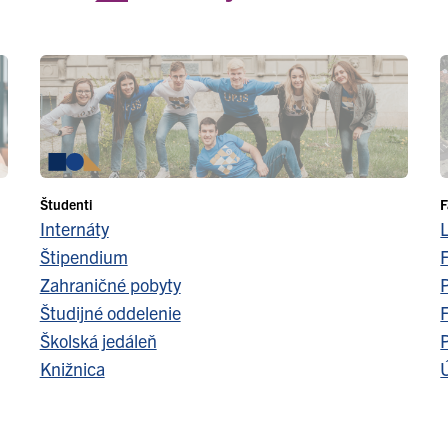
Študenti
F
Internáty
Štipendium
F
Zahraničné pobyty
Študijné oddelenie
F
Školská jedáleň
Knižnica
Ú