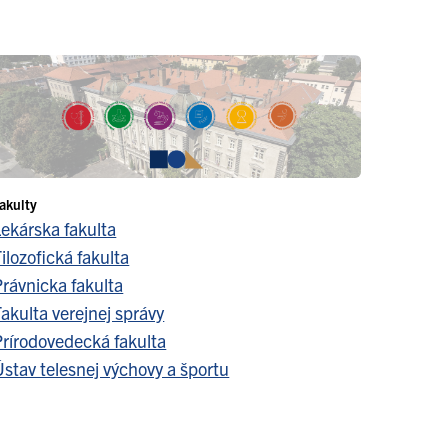
akulty
Lekárska fakulta
ilozofická fakulta
Právnicka fakulta
akulta verejnej správy
Prírodovedecká fakulta
stav telesnej výchovy a športu