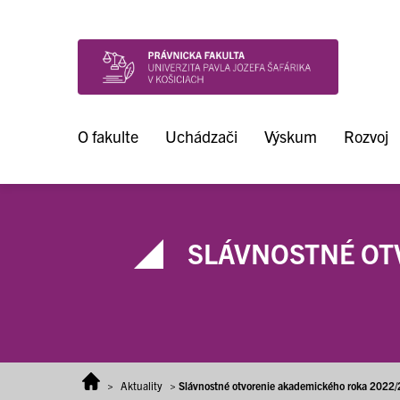
Prejsť na obsah
O fakulte
Uchádzači
Výskum
Rozvoj
SLÁVNOSTNÉ OTV
>
Aktuality
>
Slávnostné otvorenie akademického roka 2022/