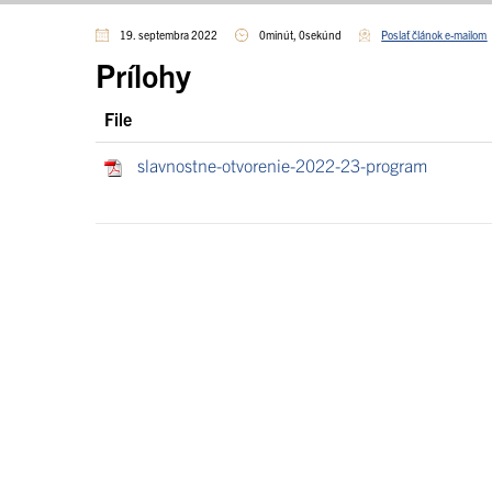
19. septembra 2022
0minút, 0sekúnd
Poslať článok e-mailom
Prílohy
File
slavnostne-otvorenie-2022-23-program