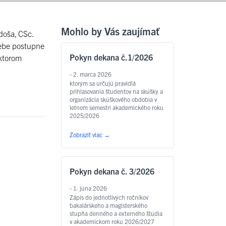
Mohlo by Vás zaujímať
doša, CSc.
i sebe postupne
Pokyn dekana č.1/2026
 ktorom
- 2. marca 2026
ktorým sa určujú pravidlá
prihlasovania študentov na skúšky a
organizácia skúškového obdobia v
letnom semestri akademického roku
2025/2026
Zobraziť viac
→
Pokyn dekana č. 3/2026
- 1. júna 2026
Zápis do jednotlivých ročníkov
bakalárskeho a magisterského
stupňa denného a externého štúdia
v akademickom roku 2026/2027