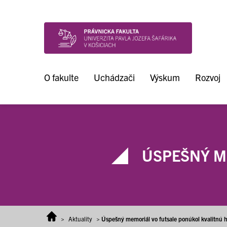
Prejsť na obsah
O fakulte
Uchádzači
Výskum
Rozvoj
ÚSPEŠNÝ M
>
Aktuality
>
Úspešný memoriál vo futsale ponúkol kvalitnú 