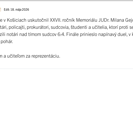
Edit: 18. mája 2026
e v Košiciach uskutočnil XXVII. ročník Memoriálu JUDr. Milana Gej
tári, policajti, prokurátori, sudcovia, študenti a učitelia, ktorí prot
azili notári nad tímom sudcov 6:4. Finále prinieslo napínavý duel, v
 pohár.
 a učiteľom za reprezentáciu.