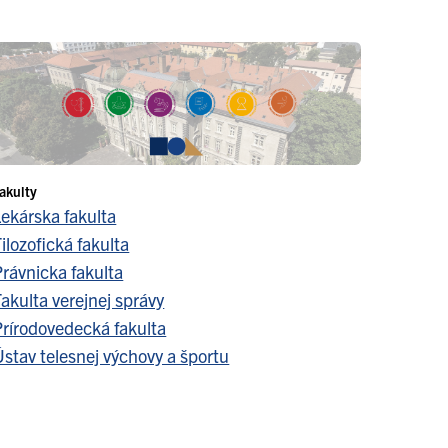
akulty
Lekárska fakulta
ilozofická fakulta
Právnicka fakulta
akulta verejnej správy
Prírodovedecká fakulta
stav telesnej výchovy a športu