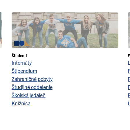
Študenti
F
Internáty
Štipendium
F
Zahraničné pobyty
Študijné oddelenie
F
Školská jedáleň
Knižnica
Ú