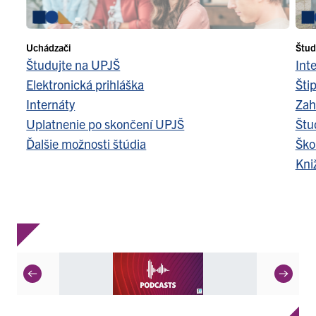
Uchádzači
Štud
Študujte na UPJŠ
Int
Elektronická prihláška
Šti
Internáty
Zah
Uplatnenie po skončení UPJŠ
Štu
Ďalšie možnosti štúdia
Ško
Kni