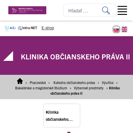
Prejsť na obsah
Open ma
E-shop
KLINIKA OBČIANSKEHO PRÁVA II
>
Pracoviská
>
Katedra občianskeho práva
>
Výučba
>
Bakalárske a magisterské štúdium
>
Výberové predmety
>
Klinika
občianskeho práva II
Klinika
občianskeho
práva II