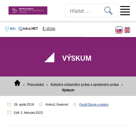
Prejsť na obsah
Open ma
E-shop
VÝSKUM
>
Pracoviská
>
Katedra ústavného práva a správneho práva
>
Výskum
26. apríla 2018
0minút, 0sekúnd
Poslať článok e-mailom
Edit: 3. februára 2023