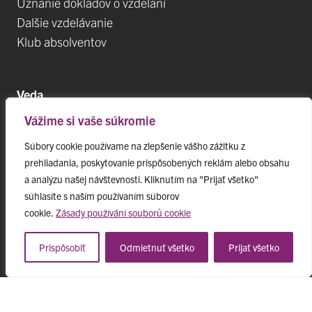
Uznanie dokladov o vzdelaní
Dalšie vzdelávanie
Klub absolventov
Veda
Vážime si vaše súkromie
Postdoktorandské pozíce
Projekty
Súbory cookie používame na zlepšenie vášho zážitku z
prehliadania, poskytovanie prispôsobených reklám alebo obsahu
Špičkové tímy
a analýzu našej návštevnosti. Kliknutím na "Prijať všetko"
TIP-UPJŠ
súhlasíte s naším používaním súborov
Vedecké parky
cookie.
Zásady používání souborů cookie
Evidencia publikačnej činnosti
Habilitačné a vymenúvacie konania
Prispôsobiť
Odmietnuť všetko
Prijať všetko