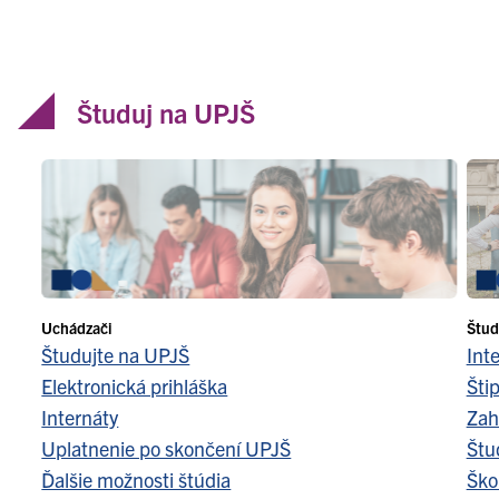
Študuj na UPJŠ
Uchádzači
Štud
Študujte na UPJŠ
Int
Elektronická prihláška
Šti
Internáty
Zah
Uplatnenie po skončení UPJŠ
Štu
Ďalšie možnosti štúdia
Ško