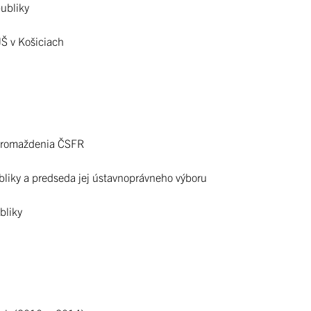
ubliky
JŠ v Košiciach
hromaždenia ČSFR
liky a predseda jej ústavnoprávneho výboru
bliky