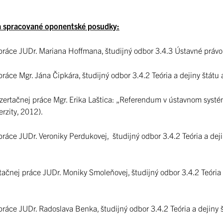
 a spracované oponentské posudky:
 práce JUDr. Mariana Hoffmana, študijný odbor 3.4.3 Ústavné právo
práce Mgr. Jána Čipkára, študijný odbor 3.4.2 Teória a dejiny štátu
izertačnej práce Mgr. Erika Laštica: „Referendum v ústavnom systém
erzity, 2012).
práce JUDr. Veroniky Perdukovej, študijný odbor 3.4.2 Teória a dej
ej práce JUDr. Moniky Smoleňovej, študijný odbor 3.4.2 Teória a 
práce JUDr. Radoslava Benka, študijný odbor 3.4.2 Teória a dejiny 