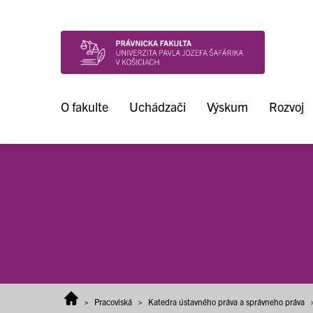
Prejsť na obsah
O fakulte
Uchádzači
Výskum
Rozvoj
>
Pracoviská
>
Katedra ústavného práva a správneho práva