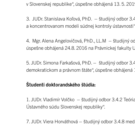
v Slovenskej republike“, úspešne obhájená 13. 5. 201
3. JUDr. Stanislava Koľová, PhD. – študijný odbor 3.
a koncentrovanom modeli súdnej kontroly ústavnosti“
4. Mgr. Alena Angelovičová, PhD., LL.M – študijný od
úspešne obhájená 24.8. 2016 na Právnickej fakulty U
5. JUDr. Simona Farkašová, PhD. – študijný odbor 3.
demokratickom a právnom štáte“, úspešne obhájená 1
Študenti doktorandského štúdia:
1. JUDr. Vladimír Volčko – študijný odbor 3.4.2 Teóri
Ústavného súdu Slovenskej republiky“.
7. JUDr. Viera Horváthová – študijný odbor 3.4.8 med