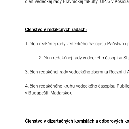
člen Vedeckej rady Právnickej fakulty UPJŠ v Košic
Členstvo v redakčných radách:
1. člen reakčnej rady vedeckého časopisu Paňstwo i 
2. člen redakčnej rady vedeckého časopisu Studi
3. člen redakčnej rady vedeckého zborníka Roczniki
4. člen redakčného kruhu vedeckého časopisu Public
v Budapešti, Maďarsko).
Členstvo v dizertačných komisiách a odborových k