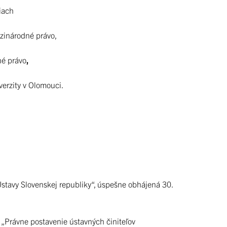
iach
zinárodné právo,
né právo
,
verzity v Olomouci.
 Ústavy Slovenskej republiky“, úspešne obhájená 30.
e „Právne postavenie ústavných činiteľov