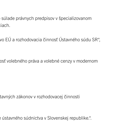
 o súlade právnych predpisov v špecializovanom
ciach.
rávo EÚ a rozhodovacia činnosť Ústavného súdu SR“,
cnosť volebného práva a volebné cenzy v modernom
ústavných zákonov v rozhodovacej činnosti
 ústavného súdnictva v Slovenskej republike.“.