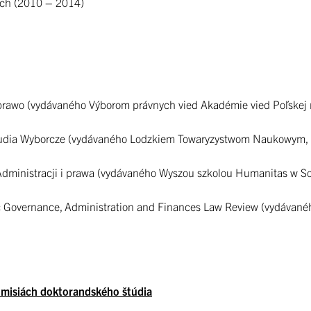
iach (2010 – 2014)
prawo (vydávaného Výborom právnych vied Akadémie vied Poľskej r
a Wyborcze (vydávaného Lodzkiem Towaryzystwom Naukowym, Lod
 Administracji i prawa (vydávaného Wyszou szkolou Humanitas w So
 Governance, Administration and Finances Law Review (vydávanéh
omisiách doktorandského štúdia