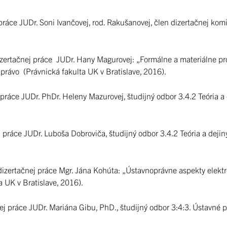
ráce JUDr. Soni Ivančovej, rod. Rakušanovej, člen dizertačnej komis
dizertačnej práce JUDr. Hany Magurovej: „Formálne a materiálne p
 právo (Právnická fakulta UK v Bratislave, 2016).
práce JUDr. PhDr. Heleny Mazurovej, študijný odbor 3.4.2 Teória a 
 práce JUDr. Luboša Dobroviča, študijný odbor 3.4.2 Teória a dejin
dizertačnej práce Mgr. Jána Kohúta: „Ústavnoprávne aspekty elektr
a UK v Bratislave, 2016).
ej práce JUDr. Mariána Gibu, PhD., študijný odbor 3:4:3. Ústavné p