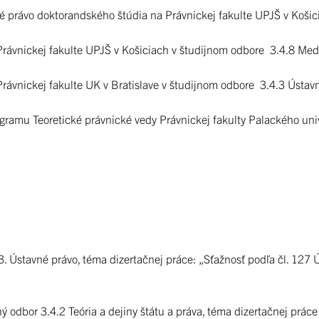
é právo doktorandského štúdia na Právnickej fakulte UPJŠ v Košic
Právnickej fakulte UPJŠ v Košiciach v študijnom odbore 3.4.8 Med
Právnickej fakulte UK v Bratislave v študijnom odbore 3.4.3 Ústav
gramu Teoretické právnické vedy Právnickej fakulty Palackého uni
3. Ústavné právo, téma dizertačnej práce: „Sťažnosť podľa čl. 127
ný odbor 3.4.2 Teória a dejiny štátu a práva, téma dizertačnej prác