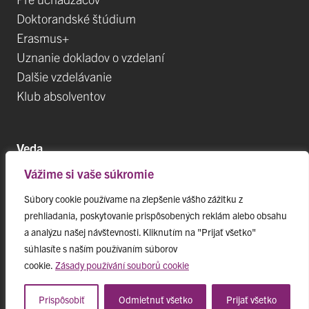
Doktorandské štúdium
Erasmus+
Uznanie dokladov o vzdelaní
Dalšie vzdelávanie
Klub absolventov
Veda
Vážime si vaše súkromie
Postdoktorandské pozíce
Projekty
Súbory cookie používame na zlepšenie vášho zážitku z
prehliadania, poskytovanie prispôsobených reklám alebo obsahu
Špičkové tímy
a analýzu našej návštevnosti. Kliknutím na "Prijať všetko"
TIP-UPJŠ
súhlasíte s naším používaním súborov
Vedecké parky
cookie.
Zásady používání souborů cookie
Evidencia publikačnej činnosti
Habilitačné a vymenúvacie konania
Prispôsobiť
Odmietnuť všetko
Prijať všetko