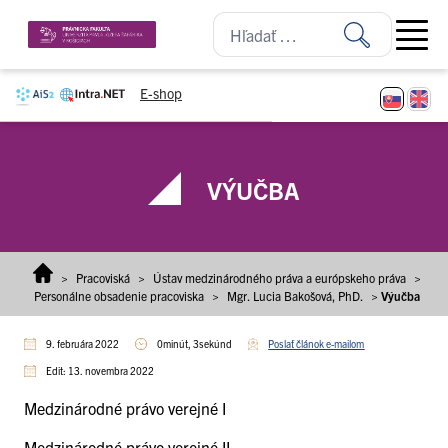
Prejsť na obsah
Open ma
E-shop
VÝUČBA
>
Pracoviská
>
Ústav medzinárodného práva a európskeho práva
>
Personálne obsadenie pracoviska
>
Mgr. Lucia Bakošová, PhD.
>
Výučba
9. februára 2022
0minút, 3sekúnd
Poslať článok e-mailom
Edit: 13. novembra 2022
Medzinárodné právo verejné I
Medzinárodné právo verejné II