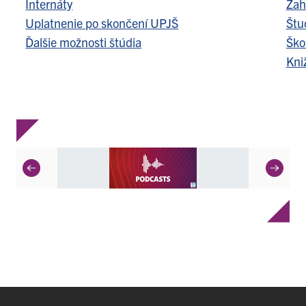
Internáty
Zah
Uplatnenie po skončení UPJŠ
Štu
Ďalšie možnosti štúdia
Ško
Kni