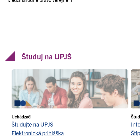
Študuj na UPJŠ
Uchádzači
Štud
Študujte na UPJŠ
Int
Elektronická prihláška
Šti