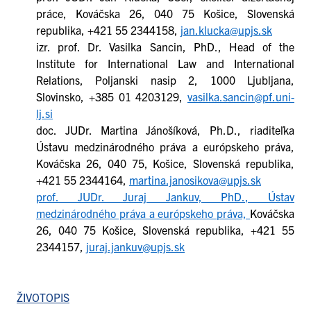
práce, Kováčska 26, 040 75 Košice, Slovenská
republika, +421 55 2344158,
jan.klucka@upjs.sk
izr. prof. Dr. Vasilka Sancin, PhD., Head of the
Institute for International Law and International
Relations, Poljanski nasip 2, 1000 Ljubljana,
Slovinsko, +385 01 4203129,
vasilka.sancin@pf.uni-
lj.si
doc. JUDr. Martina Jánošíková, Ph.D., riaditeľka
Ústavu medzinárodného práva a európskeho práva,
Kováčska 26, 040 75, Košice, Slovenská republika,
+421 55 2344164,
martina.janosikova@upjs.sk
prof. JUDr. Juraj Jankuv, PhD., Ústav
medzinárodného práva a európskeho práva,
Kováčska
26, 040 75 Košice, Slovenská republika, +421 55
2344157,
juraj.jankuv@upjs.sk
ŽIVOTOPIS