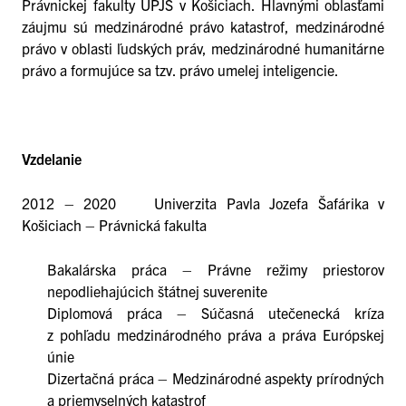
Právnickej fakulty UPJŠ v Košiciach. Hlavnými oblasťami
záujmu sú medzinárodné právo katastrof, medzinárodné
právo v oblasti ľudských práv, medzinárodné humanitárne
právo a formujúce sa tzv. právo umelej inteligencie.
Vzdelanie
2012 – 2020 Univerzita Pavla Jozefa Šafárika v
Košiciach – Právnická fakulta
Bakalárska práca – Právne režimy priestorov
nepodliehajúcich štátnej
suverenite
Diplomová práca – Súčasná utečenecká kríza
z pohľadu medzinárodného
práva a práva Európskej
únie
Dizertačná práca – Medzinárodné aspekty prírodných
a priemyselných
katastrof