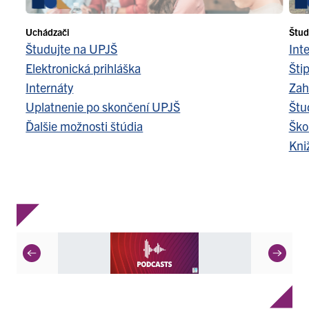
Uchádzači
Štud
Študujte na UPJŠ
Int
Elektronická prihláška
Šti
Internáty
Zah
Uplatnenie po skončení UPJŠ
Štu
Ďalšie možnosti štúdia
Ško
Kni