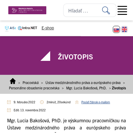
Prejsť na obsah
Open ma
E-shop
ŽIVOTOPIS
>
Pracoviská
>
Ústav medzinárodného práva a európskeho práva
>
Personálne obsadenie pracoviska
>
Mgr. Lucia Bakošová, PhD.
>
Životopis
9. februára 2022
2minút, 20sekúnd
Poslať článok e-mailom
Edit: 13. novembra 2022
Mgr. Lucia Bakošová, PhD. je výskumnou pracovníčkou na
Ústave medzinárodného práva a európskeho práva