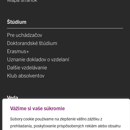
Štúdium
Pre uchádzačov
Doktorandské štúdium
Erasmus+
Uznanie dokladov o vzdelaní
Dalšie vzdelávanie
Klub absolventov
Veda
Vážime si vaše súkromie
Postdoktorandské pozíce
Projekty
Súbory cookie používame na zlepšenie vášho zážitku z
prehliadania, poskytovanie prispôsobených reklám alebo obsahu
Špičkové tímy