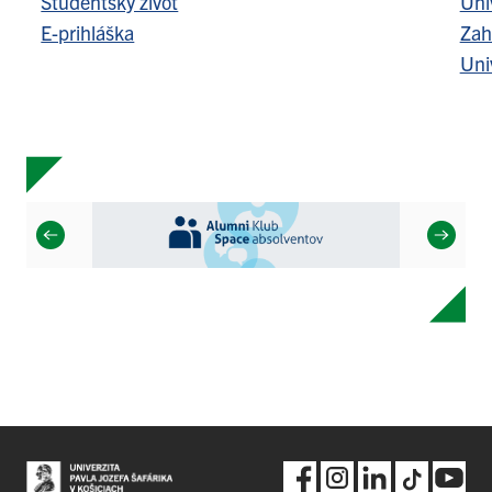
Študentský život
Uni
E-prihláška
Zah
Uni