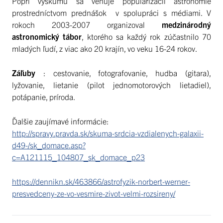
Popri výskumu sa venuje popularizácii astronómie
prostredníctvom prednášok v spolupráci s médiami. V
rokoch 2003-2007 organizoval
medzinárodný
astronomický tábor
, ktorého sa každý rok zúčastnilo 70
mladých ľudí, z viac ako 20 krajín, vo veku 16-24 rokov.
Záľuby
: cestovanie, fotografovanie, hudba (gitara),
lyžovanie, lietanie (pilot jednomotorových lietadiel),
potápanie, príroda.
Ďalšie zaujímavé informácie:
http://spravy.pravda.sk/skuma-srdcia-vzdialenych-galaxii-
d49-/sk_domace.asp?
c=A121115_104807_sk_domace_p23
https://dennikn.sk/463866/astrofyzik-norbert-werner-
presvedceny-ze-vo-vesmire-zivot-velmi-rozsireny/