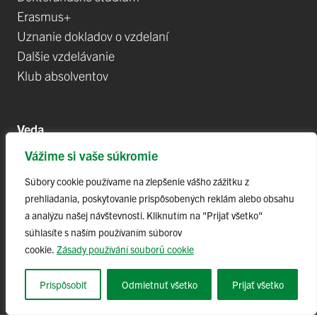
Erasmus+
Uznanie dokladov o vzdelaní
Dalšie vzdelávanie
Klub absolventov
Veda
Vážime si vaše súkromie
Postdoktorandské pozíce
Projekty
Súbory cookie používame na zlepšenie vášho zážitku z
prehliadania, poskytovanie prispôsobených reklám alebo obsahu
Špičkové tímy
a analýzu našej návštevnosti. Kliknutím na "Prijať všetko"
TIP-UPJŠ
súhlasíte s naším používaním súborov
Vedecké parky
cookie.
Zásady používání souborů cookie
Evidencia publikačnej činnosti
Habilitačné a vymenúvacie konania
Prispôsobiť
Odmietnuť všetko
Prijať všetko