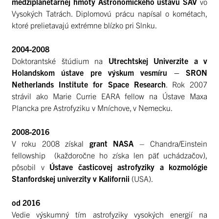
medziplanetárnej hmoty Astronomického ústavu SAV
vo
Vysokých Tatrách. Diplomovú prácu napísal o kométach,
ktoré prelietavajú extrémne blízko pri Slnku.
2004-2008
Doktorantské štúdium na
Utrechtskej Univerzite a v
Holandskom ústave pre výskum vesmíru – SRON
Netherlands Institute for Space Research
. Rok 2007
strávil ako Marie Currie EARA fellow na Ústave Maxa
Plancka pre Astrofyziku v Mníchove, v Nemecku.
2008-2016
V roku 2008 získal
grant NASA
– Chandra/Einstein
fellowship (každoročne ho získa len päť uchádzačov),
pôsobil v
Ústave časticovej astrofyziky a kozmológie
Stanfordskej univerzity v Kalifornii
(USA).
od 2016
Vedie výskumný tím astrofyziky vysokých energií na