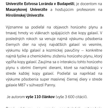
Univerzite Eotvosa Loránda v Budapešti
, je docentom na
Masarykovej Univerzite
a hosťujúcim profesorom na
Hirošimskej Univerzite
.
Významne sa podieľal na objavoch horúceho plynu a
tmavej hmoty vo vláknach spájajúcich dve kopy galaxií. V
posledných rokoch sa venuje najmä výskumu pôsobenia
čiernych dier na vývoj najväčších galaxií vo vesmíre,
výskumu kôp galaxií a kozmickej pavučiny – konkrétne
najmä fyzike a chemickému zloženiu horúceho plynu, ktorý
vypĺňa kopy galaxií. Zaujíma sa o interakciu tohto horúceho
plynu s obrími čiernymi dierami, ktoré sa nachádzajú v
strede každej kopy galaxií. Podieľal sa napríklad na
výskume pôsobenia super masívnej čiernej diery v strede
galaxie M87 v súhvezdí Panny.
Je autorom
vyše 110 článkov
(vyše 3 600 citácií).