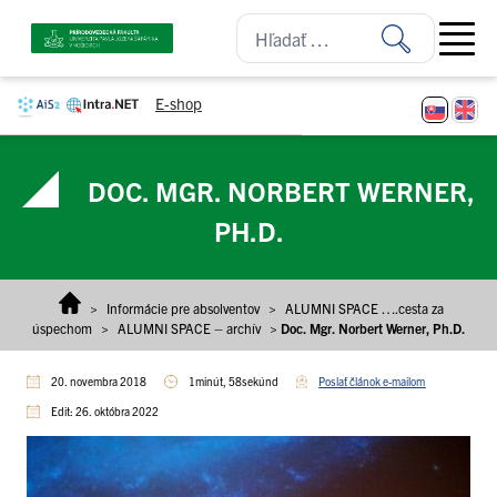
Prejsť na obsah
Open ma
E-shop
DOC. MGR. NORBERT WERNER,
PH.D.
>
Informácie pre absolventov
>
ALUMNI SPACE ….cesta za
úspechom
>
ALUMNI SPACE – archív
>
Doc. Mgr. Norbert Werner, Ph.D.
20. novembra 2018
1minút, 58sekúnd
Poslať článok e-mailom
Edit: 26. októbra 2022