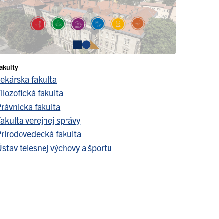
akulty
Lekárska fakulta
ilozofická fakulta
Právnicka fakulta
akulta verejnej správy
Prírodovedecká fakulta
stav telesnej výchovy a športu