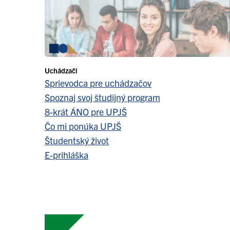
Uchádzači
Sprievodca pre uchádzačov
Spoznaj svoj študijný program
8-krát ÁNO pre UPJŠ
Čo mi ponúka UPJŠ
Študentský život
E-prihláška