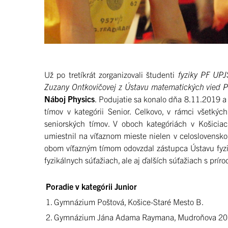
Už po tretíkrát zorganizovali študenti
fyziky PF UPJ
Zuzany Ontkovičovej z Ústavu matematických vied 
Náboj Physics
. Podujatie sa konalo dňa 8.11.2019 a 
tímov v kategórii Senior. Celkovo, v rámci všetkýc
seniorských tímov. V oboch kategóriách v Košicia
umiestnil na víťaznom mieste nielen v celoslovensk
obom víťazným tímom odovzdal zástupca Ústavu fyzik
fyzikálnych súťažiach, ale aj ďalších súťažiach s p
Poradie v kategórii Junior
1. Gymnázium Poštová, Košice-Staré Mesto B.
2. Gymnázium Jána Adama Raymana, Mudroňova 20,