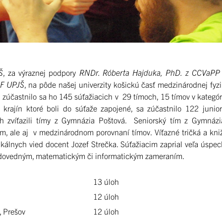
Š
, za výraznej podpory
RNDr. Róberta Hajduka, PhD. z CCVaPP
PF UPJŠ
, na pôde našej univerzity košickú časť medzinárodnej fyzi
zúčastnilo sa ho 145 súťažiacich v 29 tímoch, 15 tímov v kategóri
h krajín ktoré boli do súťaže zapojené, sa zúčastnilo 122 juni
ch zvíťazili tímy z Gymnázia Poštová. Seniorský tím z Gymnázi
om, ale aj v medzinárodnom porovnaní tímov. Víťazné tričká a kn
álnych vied docent Jozef Strečka. Súťažiacim zaprial veľa úspec
rírodovedným, matematickým či informatickým zameraním.
13 úloh
12 úloh
 Prešov
12 úloh