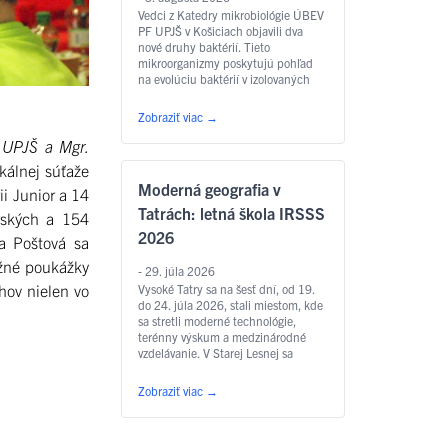
Vedci z Katedry mikrobiológie ÚBEV
PF UPJŠ v Košiciach objavili dva
nové druhy baktérií. Tieto
mikroorganizmy poskytujú pohľad
na evolúciu baktérií v izolovaných
prostrediach. Ich objavy majú
potenciál pre biotechnologické a
Zobraziť viac
→
environmentálne aplikácie.
 UPJŠ a Mgr.
kálnej súťaže
Moderná geografia v
i Junior a 14
Tatrách: letná škola IRSSS
orských a 154
2026
a Poštová sa
ižné poukážky
- 29. júla 2026
hov nielen vo
Vysoké Tatry sa na šesť dní, od 19.
do 24. júla 2026, stali miestom, kde
sa stretli moderné technológie,
terénny výskum a medzinárodné
vzdelávanie. V Starej Lesnej sa
uskutočnila medzinárodná letná
škola diaľkového prieskumu Zeme –
Zobraziť viac
→
International Remote Sensing
Summer School 2026