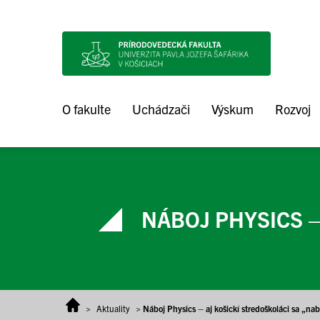
Prejsť na obsah
O fakulte
Uchádzači
Výskum
Rozvoj
NÁBOJ PHYSICS –
>
Aktuality
>
Náboj Physics – aj košickí stredoškoláci sa „nab