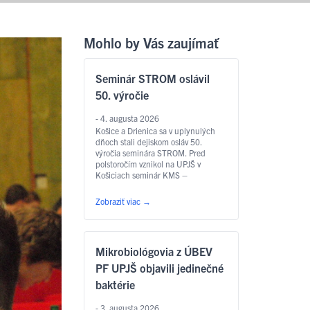
Mohlo by Vás zaujímať
Seminár STROM oslávil
50. výročie
- 4. augusta 2026
Košice a Drienica sa v uplynulých
dňoch stali dejiskom osláv 50.
výročia seminára STROM. Pred
polstoročím vznikol na UPJŠ v
Košiciach seminár KMS –
Korešpondenčný matematický
seminár ktorý sa v roku 1993
Zobraziť viac
→
premenoval na STROM a stal sa
historicky prvým matematickým
seminárom v Československu. V roku
1995 vzniklo Združenie STROM,
Mikrobiológovia z ÚBEV
ktoré odvtedy zastrešuje nielen
seminár …
Čítať ďalej
PF UPJŠ objavili jedinečné
baktérie
- 3. augusta 2026