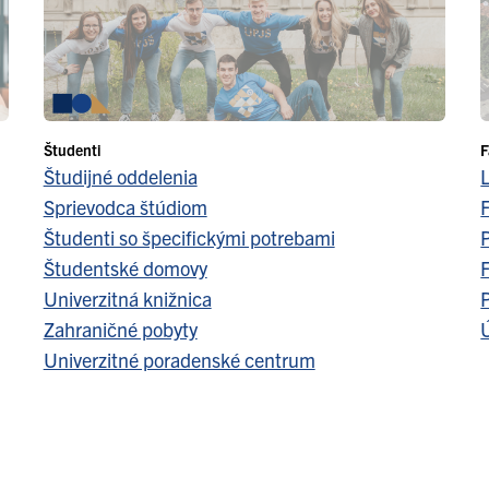
Študenti
F
Študijné oddelenia
Sprievodca štúdiom
F
Študenti so špecifickými potrebami
Študentské domovy
F
Univerzitná knižnica
Zahraničné pobyty
Ú
Univerzitné poradenské centrum