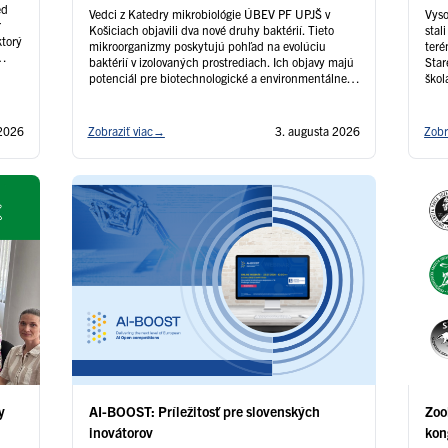
ed
Vedci z Katedry mikrobiológie ÚBEV PF UPJŠ v
Vysoké T
r
Košiciach objavili dva nové druhy baktérií. Tieto
stal
torý
mikroorganizmy poskytujú pohľad na evolúciu
teré
baktérií v izolovaných prostrediach. Ich objavy majú
Star
potenciál pre biotechnologické a environmentálne
škol
aplikácie.
Rem
r …
 2026
Zobraziť viac
→
3. augusta 2026
Zobr
y
AI-BOOST: Príležitosť pre slovenských
Zoo
inovátorov
kon