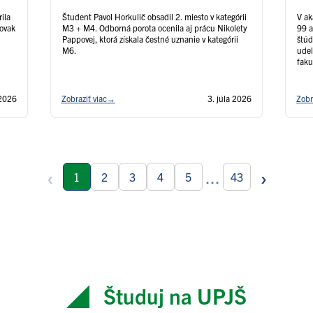
rila
Študent Pavol Horkulič obsadil 2. miesto v kategórii
V a
lovak
M3 + M4. Odborná porota ocenila aj prácu Nikolety
99 a
Pappovej, ktorá získala čestné uznanie v kategórii
štúd
M6.
udel
faku
 2026
Zobraziť viac
→
3. júla 2026
Zobr
‹
›
...
1
2
3
4
5
43
Študuj na UPJŠ