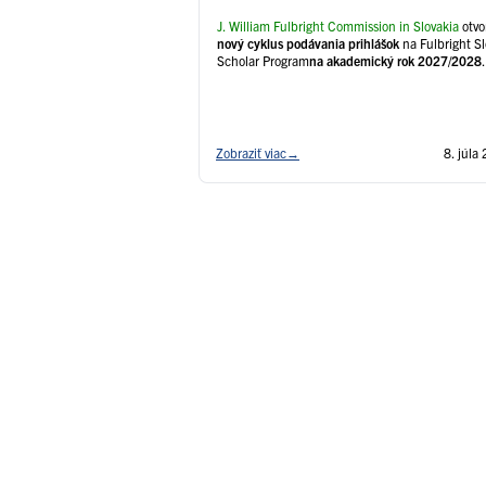
J. William Fulbright Commission in Slovakia
otvo
nový cyklus podávania prihlášok
na Fulbright S
Scholar Program
na akademický rok 2027/2028
.
Zobraziť viac
→
8. júla