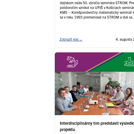
dejiskom osláv 50. výročia seminára STROM. Pr
polstoročím vznikol na UPJŠ v Košiciach seminá
KMS – Korešpondenčný matematický seminár k
sa v roku 1993 premenoval na STROM a stal sa
historicky prvým matematickým seminárom v
Československu. V roku 1995 vzniklo Združenie
STROM, ktoré odvtedy zastrešuje nielen seminá
Čítať ďalej
Zobraziť viac
→
4. augusta
Interdisciplinárny tím predstavil výsledk
projektu