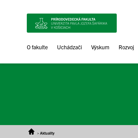
Prejsť na obsah
O fakulte
Uchádzači
Výskum
Rozvoj
>
Aktuality