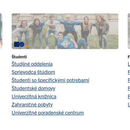
Študenti
F
Študijné oddelenia
Sprievodca štúdiom
F
Študenti so špecifickými potrebami
Študentské domovy
F
Univerzitná knižnica
Zahraničné pobyty
Ú
Univerzitné poradenské centrum