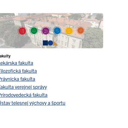
akulty
Lekárska fakulta
ilozofická fakulta
Právnicka fakulta
akulta verejnej správy
Prírodovedecká fakulta
stav telesnej výchovy a športu