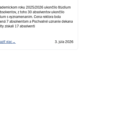
kademickom roku 2025/2026 ukončilo štúdium
bsolventov, z toho 30 absolventov ukončilo
ium s vyznamenaním. Cena rektora bola
ená 7 absolventom a Pochvalné uznanie dekana
lty získali 17 absolventi
aziť viac
→
3. júla 2026