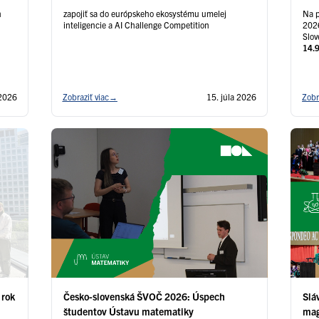
h
zapojiť sa do európskeho ekosystému umelej
Na p
inteligencie a AI Challenge Competition
2026
Slov
14.
 2026
Zobraziť viac
→
15. júla 2026
Zobr
 rok
Česko-slovenská ŠVOČ 2026: Úspech
Slá
študentov Ústavu matematiky
mag