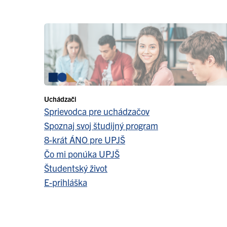
Uchádzači
Sprievodca pre uchádzačov
Spoznaj svoj študijný program
8-krát ÁNO pre UPJŠ
Čo mi ponúka UPJŠ
Študentský život
E-prihláška