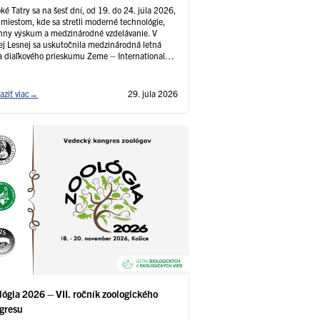
atry sa na šesť dní, od 19. do 24. júla 2026,
i miestom, kde sa stretli moderné technológie,
nny výskum a medzinárodné vzdelávanie. V
ej Lesnej sa uskutočnila medzinárodná letná
a diaľkového prieskumu Zeme – International
ote Sensing Summer School 2026
aziť viac
→
29. júla 2026
lógia 2026 – VII. ročník zoologického
gresu