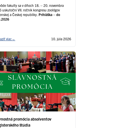
ôde fakulty sa v dňoch 18. – 20. novembra
 uskutoční VII. ročník kongresu zoológov
enskej a Českej republiky.
Prihláška – do
9.2026
aziť viac
→
10. júla 2026
vnostná promócia absolventov
isterského štúdia