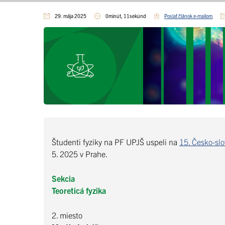
29. mája 2025
0minút, 11sekúnd
Poslať článok e-mailom
Študenti fyziky na PF UPJŠ uspeli na
15. Česko-slo
5. 2025 v Prahe.
Sekcia
Teoreticá fyzika
2. miesto