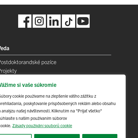
Veda
Postdoktorandské pozíce
Projekty
Špičkové tímy
Vážime si vaše súkromie
TIP-UPJŠ
Vedecké parky
Súbory cookie používame na zlepšenie vášho zážitku z
prehliadania, poskytovanie prispôsobených reklám alebo obsahu
videncia publikačnej činnosti
a analýzu našej návštevnosti. Kliknutím na "Prijať všetko"
Habilitačné a vymenúvacie konania
súhlasíte s naším používaním súborov
cookie.
Zásady používání souborů cookie