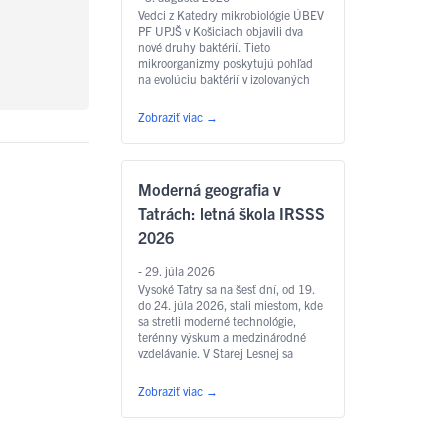
Vedci z Katedry mikrobiológie ÚBEV
PF UPJŠ v Košiciach objavili dva
nové druhy baktérií. Tieto
mikroorganizmy poskytujú pohľad
na evolúciu baktérií v izolovaných
prostrediach. Ich objavy majú
potenciál pre biotechnologické a
Zobraziť viac
→
environmentálne aplikácie.
Moderná geografia v
Tatrách: letná škola IRSSS
2026
- 29. júla 2026
Vysoké Tatry sa na šesť dní, od 19.
do 24. júla 2026, stali miestom, kde
sa stretli moderné technológie,
terénny výskum a medzinárodné
vzdelávanie. V Starej Lesnej sa
uskutočnila medzinárodná letná
škola diaľkového prieskumu Zeme –
Zobraziť viac
→
International Remote Sensing
Summer School 2026