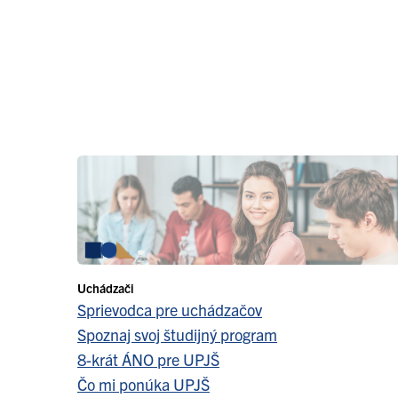
Uchádzači
Sprievodca pre uchádzačov
Spoznaj svoj študijný program
8-krát ÁNO pre UPJŠ
Čo mi ponúka UPJŠ