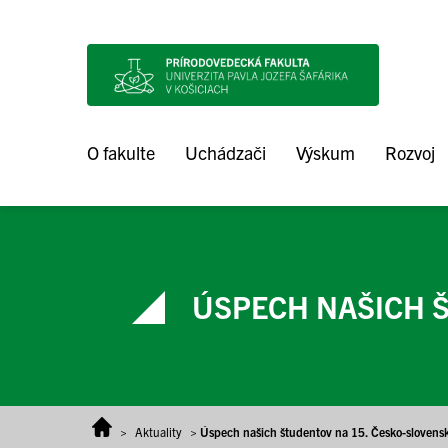
Prejsť na obsah
O fakulte
Uchádzači
Výskum
Rozvoj
ÚSPECH NAŠICH Š
>
Aktuality
>
Úspech našich študentov na 15. Česko-slovensk