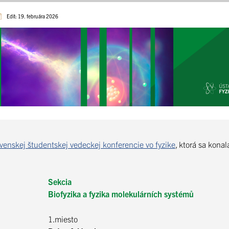
Edit: 19. februára 2026
venskej študentskej vedeckej konferencie vo fyzike
, ktorá sa kona
Sekcia
Biofyzika a fyzika molekulárních systémů
1.miesto