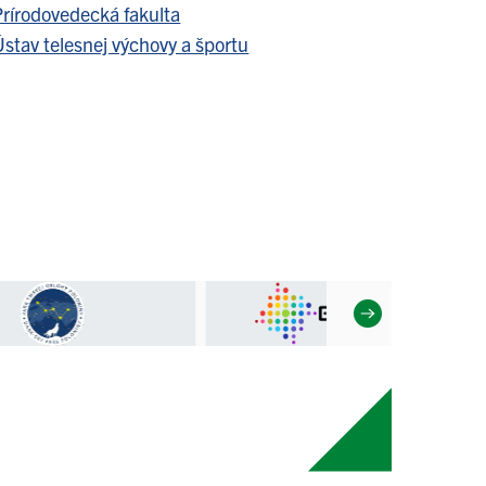
Prírodovedecká fakulta
stav telesnej výchovy a športu