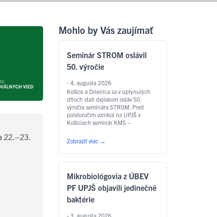
Mohlo by Vás zaujímať
Seminár STROM oslávil
50. výročie
- 4. augusta 2026
Košice a Drienica sa v uplynulých
dňoch stali dejiskom osláv 50.
výročia seminára STROM. Pred
polstoročím vznikol na UPJŠ v
Košiciach seminár KMS –
Korešpondenčný matematický
la 22.–23.
seminár ktorý sa v roku 1993
Zobraziť viac
→
premenoval na STROM a stal sa
historicky prvým matematickým
seminárom v Československu. V roku
1995 vzniklo Združenie STROM,
Mikrobiológovia z ÚBEV
ktoré odvtedy zastrešuje nielen
seminár …
Čítať ďalej
PF UPJŠ objavili jedinečné
baktérie
- 3. augusta 2026