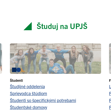
Študuj na UPJŠ
Študenti
F
Študijné oddelenia
Sprievodca štúdiom
F
Študenti so špecifickými potrebami
Študentské domovy
F