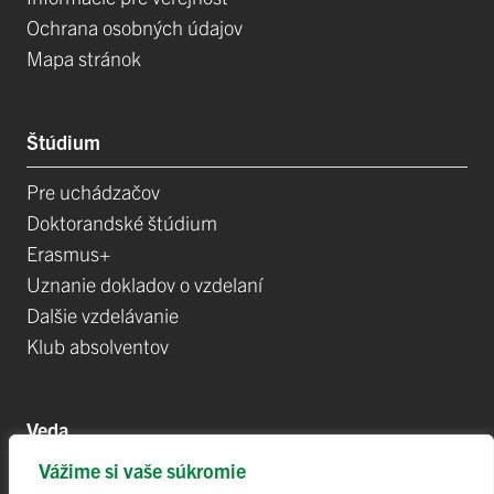
Ochrana osobných údajov
Mapa stránok
Štúdium
Pre uchádzačov
Doktorandské štúdium
Erasmus+
Uznanie dokladov o vzdelaní
Dalšie vzdelávanie
Klub absolventov
Veda
Vážime si vaše súkromie
Postdoktorandské pozíce