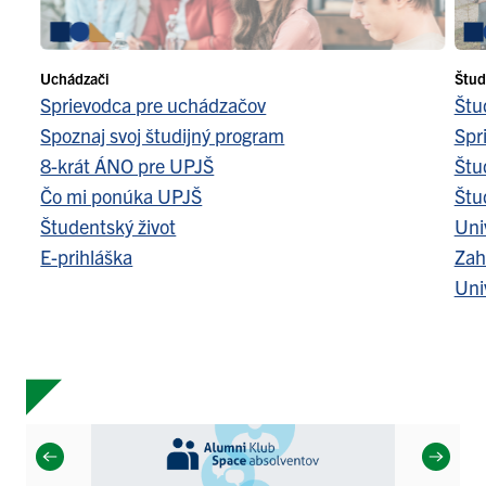
Uchádzači
Štud
Sprievodca pre uchádzačov
Štu
Spoznaj svoj študijný program
Spr
8-krát ÁNO pre UPJŠ
Štu
Čo mi ponúka UPJŠ
Štu
Študentský život
Uni
E-prihláška
Zah
Uni