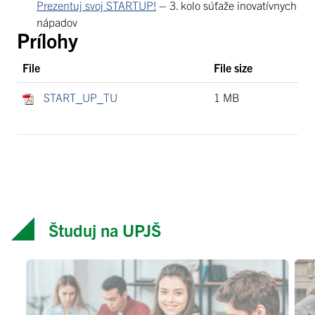
Prezentuj svoj STARTUP!
– 3. kolo súťaže inovatívnych
nápadov
Prílohy
File
File size
START_UP_TU
1 MB
Študuj na UPJŠ