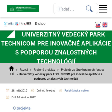
Prejsť na obsah
Open ma
E-shop
UNIVERZITNÝ VEDECKÝ PARK
TECHNICOM PRE INOVAČNÉ APLIKÁCIE
S PODPOROU ZNALOSTNÝCH
TECHNOLÓGIÍ
>
Rozvoj
>
Riešené projekty
>
Projekty zo štrukturálnych fondov
EÚ
>
Univerzitný vedecký park TECHNICOM pre inovačné aplikácie s
podporou znalostných technológií
26. mája 2015
0minút, 4sekúnd
Poslať článok e-mailom
Edit: 26. októbra 2022
O projekte