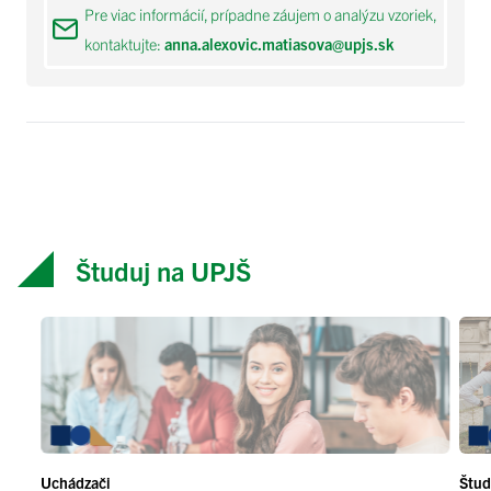
Pre viac informácií, prípadne záujem o analýzu vzoriek,
kontaktujte:
anna.alexovic.matiasova@upjs.sk
Študuj na UPJŠ
Uchádzači
Štud