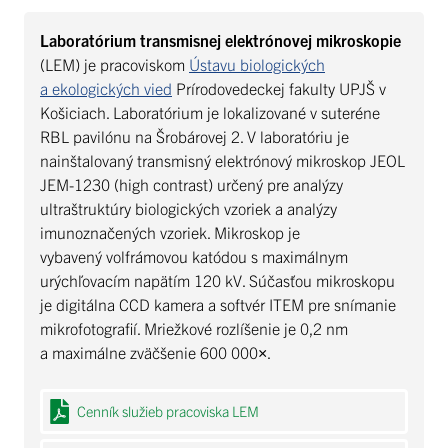
Laboratórium transmisnej elektrónovej mikroskopie
(LEM) je pracoviskom
Ústavu biologických
a ekologických vied
Prírodovedeckej fakulty UPJŠ v
Košiciach. Laboratórium je lokalizované v suteréne
RBL pavilónu na Šrobárovej 2. V laboratóriu je
nainštalovaný transmisný elektrónový mikroskop JEOL
JEM-1230 (high contrast) určený pre analýzy
ultraštruktúry biologických vzoriek a analýzy
imunoznačených vzoriek. Mikroskop je
vybavený volfrámovou katódou s maximálnym
urýchľovacím napätím 120 kV. Súčasťou mikroskopu
je digitálna CCD kamera a softvér ITEM pre snímanie
mikrofotografií. Mriežkové rozlíšenie je 0,2 nm
a maximálne zväčšenie 600 000×.
Cenník služieb pracoviska LEM