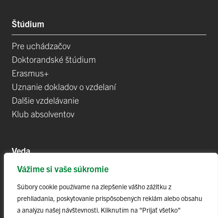
Štúdium
Pre uchádzačov
Doktorandské štúdium
Erasmus+
Uznanie dokladov o vzdelaní
Dalšie vzdelávanie
Klub absolventov
Veda
Vážime si vaše súkromie
Postdoktorandské pozíce
Projekty
Súbory cookie používame na zlepšenie vášho zážitku z
prehliadania, poskytovanie prispôsobených reklám alebo obsahu
Špičkové tímy
a analýzu našej návštevnosti. Kliknutím na "Prijať všetko"
TIP-UPJŠ