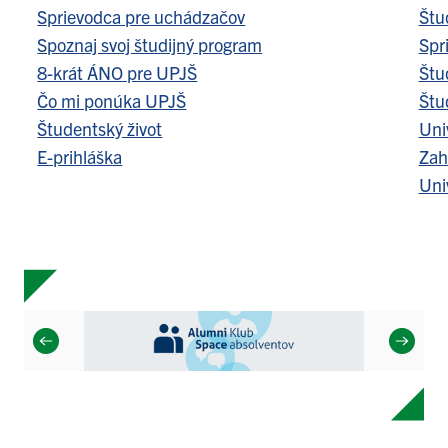
Sprievodca pre uchádzačov
Štu
Spoznaj svoj študijný program
Spr
8-krát ÁNO pre UPJŠ
Štu
Čo mi ponúka UPJŠ
Štu
Študentský život
Uni
E-prihláška
Zah
Uni