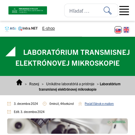
Prejsť na obsah
Open ma
E-shop
LABORATÓRIUM TRANSMISNEJ
ELEKTRÓNOVEJ MIKROSKOPIE
>
Rozvoj
>
Unikátne laboratóriá a prístroje
>
Laboratórium
transmisnej elektrónovej mikroskopie
3. decembra 2024
0minút, 44sekúnd
Poslať článok e-mailom
Edit: 3. decembra 2024