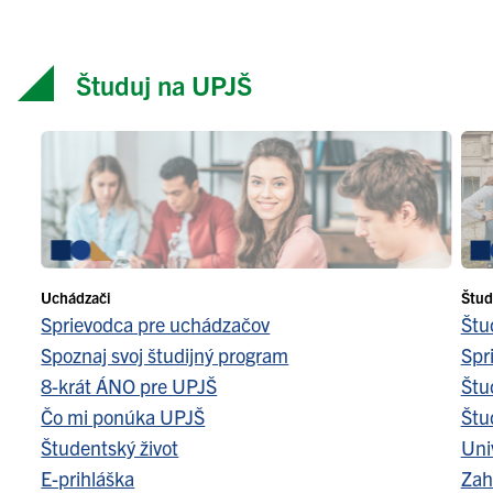
Študuj na UPJŠ
Uchádzači
Štud
Sprievodca pre uchádzačov
Štu
Spoznaj svoj študijný program
Spr
8-krát ÁNO pre UPJŠ
Štu
Čo mi ponúka UPJŠ
Štu
Študentský život
Uni
E-prihláška
Zah