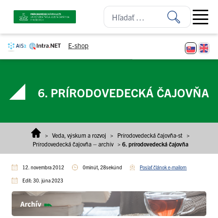
Prejsť na obsah
Open ma
E-shop
6. PRÍRODOVEDECKÁ ČAJOVŇA
>
Veda, výskum a rozvoj
>
Prírodovedecká čajovňa-st
>
Prírodovedecká čajovňa – archív
>
6. prírodovedecká čajovňa
12. novembra 2012
0minút, 28sekúnd
Poslať článok e-mailom
Edit: 30. júna 2023