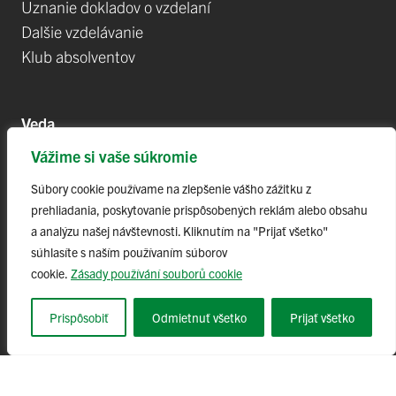
Uznanie dokladov o vzdelaní
Dalšie vzdelávanie
Klub absolventov
Veda
Vážime si vaše súkromie
Postdoktorandské pozíce
Projekty
Súbory cookie používame na zlepšenie vášho zážitku z
prehliadania, poskytovanie prispôsobených reklám alebo obsahu
Špičkové tímy
a analýzu našej návštevnosti. Kliknutím na "Prijať všetko"
TIP-UPJŠ
súhlasíte s naším používaním súborov
Vedecké parky
cookie.
Zásady používání souborů cookie
Evidencia publikačnej činnosti
Habilitačné a vymenúvacie konania
Prispôsobiť
Odmietnuť všetko
Prijať všetko