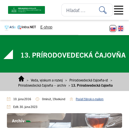
Prejsť na obsah
Open ma
E-shop
13. PRÍRODOVEDECKÁ ČAJOVŇA
>
Veda, výskum a rozvoj
>
Prírodovedecká čajovňa-st
>
Prírodovedecká čajovňa – archív
>
13. Prírodovedecká čajovňa
10. júna 2016
0minút, 19sekúnd
Poslať článok e-mailom
Edit: 30. júna 2023