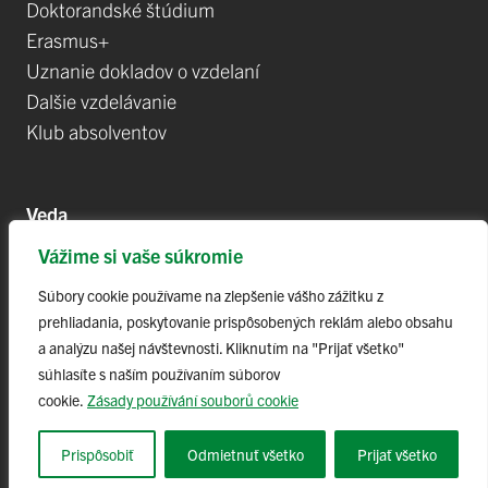
Doktorandské štúdium
Erasmus+
Uznanie dokladov o vzdelaní
Dalšie vzdelávanie
Klub absolventov
Veda
Vážime si vaše súkromie
Postdoktorandské pozíce
Projekty
Súbory cookie používame na zlepšenie vášho zážitku z
prehliadania, poskytovanie prispôsobených reklám alebo obsahu
Špičkové tímy
a analýzu našej návštevnosti. Kliknutím na "Prijať všetko"
TIP-UPJŠ
súhlasíte s naším používaním súborov
Vedecké parky
cookie.
Zásady používání souborů cookie
Evidencia publikačnej činnosti
Habilitačné a vymenúvacie konania
Prispôsobiť
Odmietnuť všetko
Prijať všetko