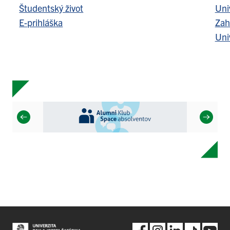
Študentský život
Uni
E-prihláška
Zah
Uni