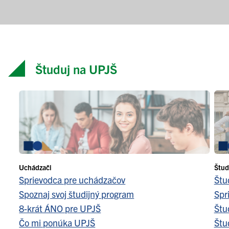
Študuj na UPJŠ
Uchádzači
Štud
Sprievodca pre uchádzačov
Štu
Spoznaj svoj študijný program
Spr
8-krát ÁNO pre UPJŠ
Štu
Čo mi ponúka UPJŠ
Štu