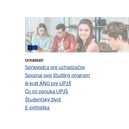
Uchádzači
Sprievodca pre uchádzačov
Spoznaj svoj študijný program
8-krát ÁNO pre UPJŠ
Čo mi ponúka UPJŠ
Študentský život
E-prihláška