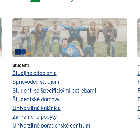
Študenti
F
Študijné oddelenia
Sprievodca štúdiom
F
Študenti so špecifickými potrebami
Študentské domovy
F
Univerzitná knižnica
Zahraničné pobyty
Ú
Univerzitné poradenské centrum