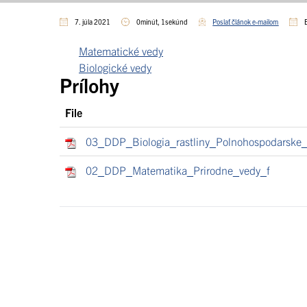
7. júla 2021
0minút, 1sekúnd
Poslať článok e-mailom
Matematické vedy
Biologické vedy
Prílohy
File
03_DDP_Biologia_rastliny_Polnohospodarske_
02_DDP_Matematika_Prirodne_vedy_f