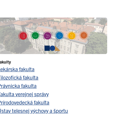
akulty
Lekárska fakulta
ilozofická fakulta
Právnicka fakulta
akulta verejnej správy
Prírodovedecká fakulta
stav telesnej výchovy a športu