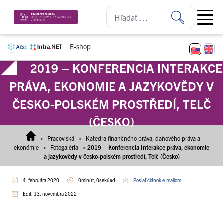
Prejsť na obsah
Open ma
E-shop
2019 – KONFERENCIA INTERAKCE
PRÁVA, EKONOMIE A JAZYKOVĚDY V
ČESKO-POLSKÉM PROSTŘEDÍ, TELČ
(ČESKO)
>
Pracoviská
>
Katedra finančného práva, daňového práva a
ekonómie
>
Fotogaléria
>
2019 – Konferencia Interakce práva, ekonomie
a jazykovědy v česko-polském prostředí, Telč (Česko)
4. februára 2020
0minút, 0sekúnd
Poslať článok e-mailom
Edit: 13. novembra 2022