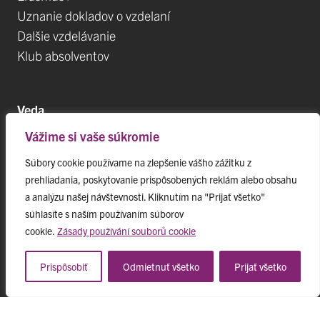
Uznanie dokladov o vzdelaní
Dalšie vzdelávanie
Klub absolventov
Veda
Vážime si vaše súkromie
Postdoktorandské pozíce
Projekty
Súbory cookie používame na zlepšenie vášho zážitku z
prehliadania, poskytovanie prispôsobených reklám alebo obsahu
Špičkové tímy
a analýzu našej návštevnosti. Kliknutím na "Prijať všetko"
TIP-UPJŠ
súhlasíte s naším používaním súborov
Vedecké parky
cookie.
Zásady používání souborů cookie
Evidencia publikačnej činnosti
Habilitačné a vymenúvacie konania
Prispôsobiť
Odmietnuť všetko
Prijať všetko