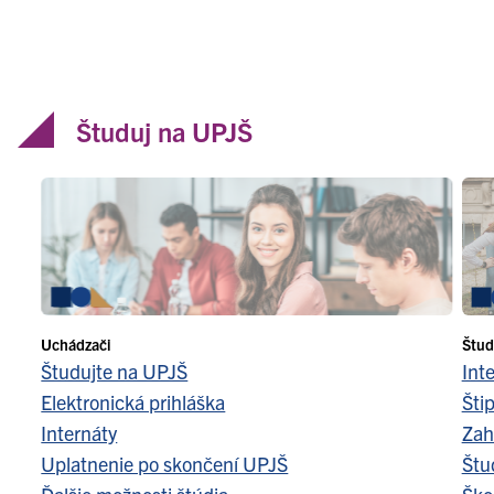
Študuj na UPJŠ
Uchádzači
Štud
Študujte na UPJŠ
Int
Elektronická prihláška
Šti
Internáty
Zah
Uplatnenie po skončení UPJŠ
Štu