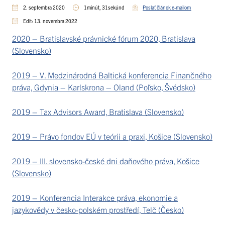
(Slovensko)
Finančného
2. septembra 2020
1minút, 31sekúnd
Poslať článok e-mailom
práva, Gdynia –
Edit: 13. novembra 2022
Karlskrona –
2020 – Bratislavské právnické fórum 2020, Bratislava
Oland (Poľsko,
(Slovensko)
Švédsko)
2019 – V. Medzinárodná Baltická konferencia Finančného
práva, Gdynia – Karlskrona – Oland (Poľsko, Švédsko)
2019 – Tax Advisors Award, Bratislava (Slovensko)
2019 – Právo fondov EÚ v teórii a praxi, Košice (Slovensko)
2019 – III. slovensko-české dni daňového práva, Košice
(Slovensko)
2019 – Konferencia Interakce práva, ekonomie a
jazykovědy v česko-polském prostředí, Telč (Česko)