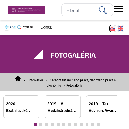
Prejsť na obsah
Open ma
E-shop
FOTOGALÉRIA
>
Pracoviská
>
Katedra finančného práva, daňového práva a
ekonómie
>
Fotogaléria
2020 –
2019 – V.
2019 – Tax
Bratislavské
Medzinárodná
Advisors Award,
právnické fórum
Baltická
Bratislava
2020, Bratislava
konferencia
(Slovensko)