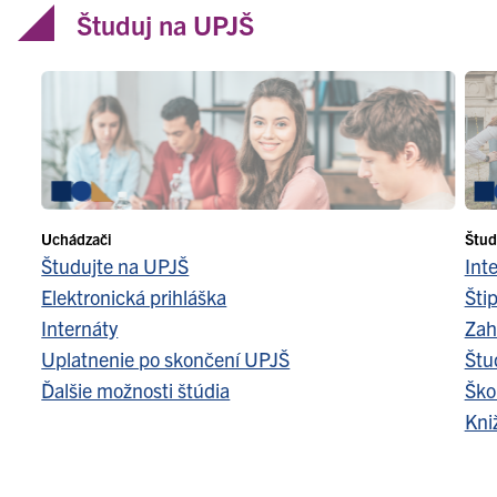
Študuj na UPJŠ
Uchádzači
Štud
Študujte na UPJŠ
Int
Elektronická prihláška
Šti
Internáty
Zah
Uplatnenie po skončení UPJŠ
Štu
Ďalšie možnosti štúdia
Ško
Kni