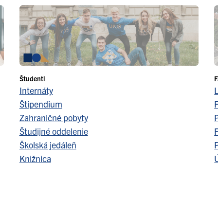
Študenti
F
Internáty
Štipendium
F
Zahraničné pobyty
Študijné oddelenie
F
Školská jedáleň
Knižnica
Ú