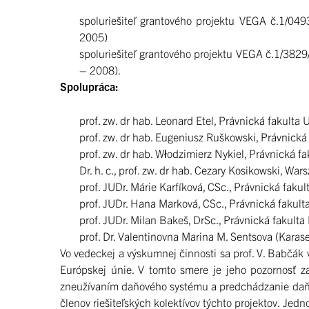
spoluriešiteľ grantového projektu VEGA č.1/04
2005)
spoluriešiteľ grantového projektu VEGA č.1/3829
– 2008).
Spolupráca:
prof. zw. dr hab. Leonard Etel, Právnická fakulta 
prof. zw. dr hab. Eugeniusz Ruškowski, Právnická
prof. zw. dr hab. Włodzimierz Nykiel, Právnická fa
Dr. h. c., prof. zw. dr hab. Cezary Kosikowski, War
prof. JUDr. Márie Karfíková, CSc., Právnická faku
prof. JUDr. Hana Marková, CSc., Právnická fakult
prof. JUDr. Milan Bakeš, DrSc., Právnická fakulta
prof. Dr. Valentinovna Marina M. Sentsova (Karase
Vo vedeckej a výskumnej činnosti sa prof. V. Babčák
Európskej únie. V tomto smere je jeho pozornosť z
zneužívaním daňového systému a predchádzanie daň
členov riešiteľských kolektívov týchto projektov. Je