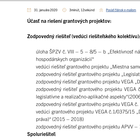
31. januára 2020
3minút, 12sekúnd
Poslať článok e-mailom
Účasť na riešení grantových projektov:
Zodpovedný riešiteľ (vedúci riešiteľského kolektívu)
úloha ŠPZV č. VIII – 5 – 8/5 – b „Efektívnosť 
hospodárskych organizácií“
vedúci riešiteľ grantového projektu „Miestna sa
zodpovedný riešiteľ grantového projektu „Legis
zodpovedný riešiteľ grantového projektu VEGA „D
zodpovedný riešiteľ grantového projektu VEGA 
legislatívne a realizačno-aplikačné aspekty“(20
zodpovedný riešiteľ grantového projektu VEGA č.
vedúci grantového projektu VEGA č.1/0375/15 „
práva)“ (2015 – 2018)
zodpovedný riešiteľ grantového projektu APVV – 
Spoluriešiteľ: