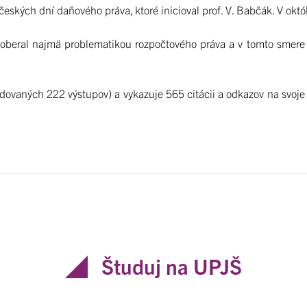
českých dní daňového práva, ktoré inicioval prof. V. Babčák. V októb
aoberal najmä problematikou rozpočtového práva a v tomto smere
ovaných 222 výstupov) a vykazuje 565 citácii a odkazov na svoje 
Študuj na UPJŠ