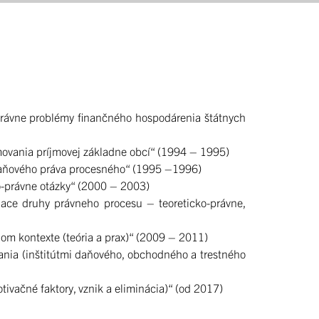
„Právne problémy finančného hospodárenia štátnych
movania príjmovej základne obcí“ (1994 – 1995)
 daňového práva procesného“ (1995 –1996)
o-právne otázky“ (2000 – 2003)
ace druhy právneho procesu – teoreticko-právne,
om kontexte (teória a prax)“ (2009 – 2011)
nia (inštitútmi daňového, obchodného a trestného
vačné faktory, vznik a eliminácia)“ (od 2017)