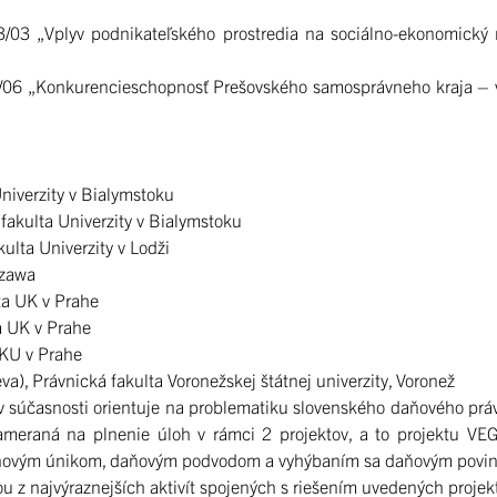
93/03 „Vplyv podnikateľského prostredia na sociálno-ekonomick
/06 „Konkurencieschopnosť Prešovského samosprávneho kraja – výc
Univerzity v Bialymstoku
 fakulta Univerzity v Bialymstoku
kulta Univerzity v Lodži
szawa
lta UK v Prahe
a UK v Prahe
 KU v Prahe
va), Právnická fakulta Voronežskej štátnej univerzity, Voronež
 v súčasnosti orientuje na problematiku slovenského daňového prá
ameraná na plnenie úloh v rámci 2 projektov, a to projektu VE
ovým únikom, daňovým podvodom a vyhýbaním sa daňovým povinnos
dnou z najvýraznejších aktivít spojených s riešením uvedených proj