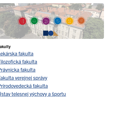
akulty
Lekárska fakulta
ilozofická fakulta
Právnicka fakulta
akulta verejnej správy
Prírodovedecká fakulta
stav telesnej výchovy a športu