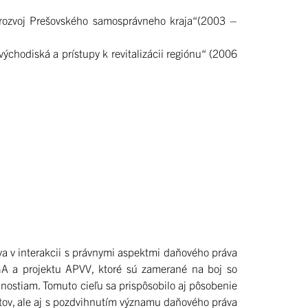
ý rozvoj Prešovského samosprávneho kraja“(2003 –
hodiská a prístupy k revitalizácii regiónu“ (2006
va v interakcii s právnymi aspektmi daňového práva
GA a projektu APVV, ktoré sú zamerané na boj so
tiam. Tomuto cieľu sa prispôsobilo aj pôsobenie
ektov, ale aj s pozdvihnutím významu daňového práva