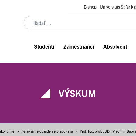
E-shop
Universitas Šafariki
Študenti
Zamestnanci
Absolventi
VÝSKUM
 ekonómie
>
Personálne obsadenie pracoviska
>
Prof. h.c. prof. JUDr. Vladimír Babč