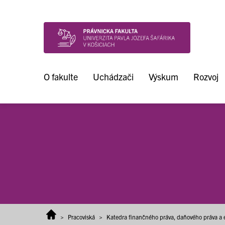
Prejsť na obsah
O fakulte
Uchádzači
Výskum
Rozvoj
>
Pracoviská
>
Katedra finančného práva, daňového práva a