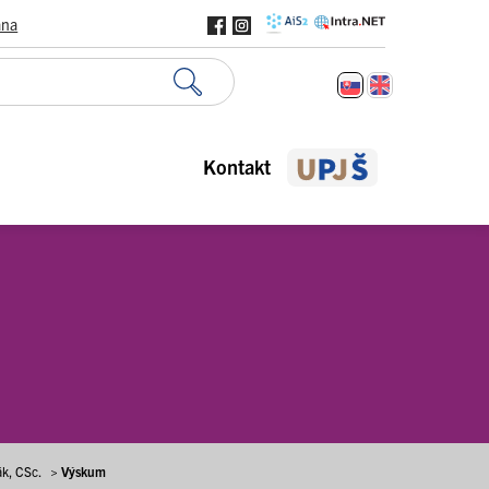
ana
Kontakt
ák, CSc.
>
Výskum