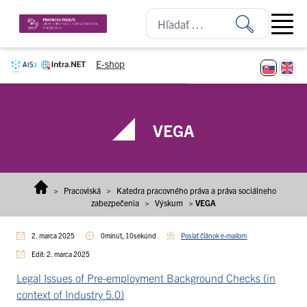
Prejsť na obsah
Open ma
E-shop
VEGA
>
Pracoviská
>
Katedra pracovného práva a práva sociálneho
zabezpečenia
>
Výskum
>
VEGA
2. marca 2025
0minút, 10sekúnd
Poslať článok e-mailom
Edit: 2. marca 2025
Legal Issues of Pre-employment Background Checks (in
context of Industry 5.0)