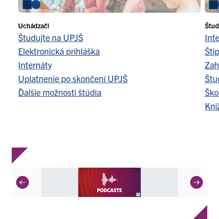
Uchádzači
Štud
Študujte na UPJŠ
Int
Elektronická prihláška
Šti
Internáty
Zah
Uplatnenie po skončení UPJŠ
Štu
Ďalšie možnosti štúdia
Ško
Kni