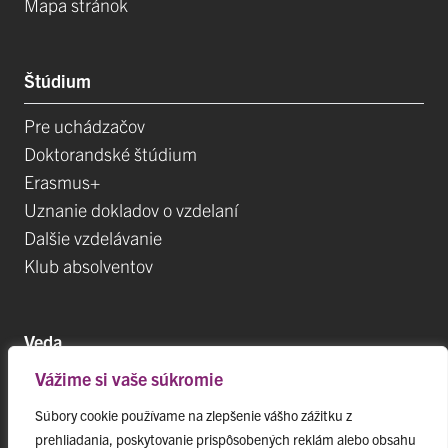
Mapa stránok
Štúdium
Pre uchádzačov
Doktorandské štúdium
Erasmus+
Uznanie dokladov o vzdelaní
Dalšie vzdelávanie
Klub absolventov
Veda
Vážime si vaše súkromie
Postdoktorandské pozíce
Projekty
Súbory cookie používame na zlepšenie vášho zážitku z
prehliadania, poskytovanie prispôsobených reklám alebo obsahu
Špičkové tímy